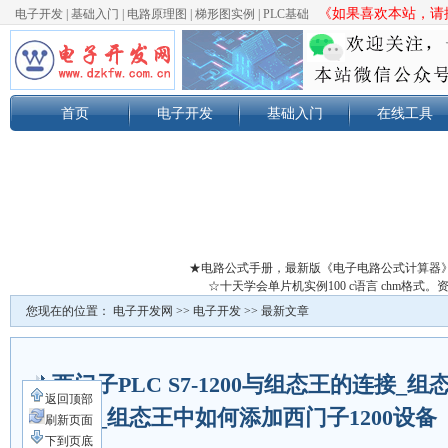
《如果喜欢本站，请按
电子开发
|
基础入门
|
电路原理图
|
梯形图实例
|
PLC基础
首页
电子开发
基础入门
在线工具
★电路公式手册，最新版《电子电路公式计算器
☆十天学会单片机实例100 c语言 chm格
您现在的位置：
电子开发网
>>
电子开发
>> 最新文章
西门子PLC S7-1200与组态王的连接_组
返回顶部
连接_组态王中如何添加西门子1200设备
刷新页面
下到页底