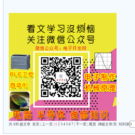
共
135
篇文章 首页 | 上一页 |
1
2
3
4
5
6
7
|
下一页
|
尾页
20
篇文章/页 转到第