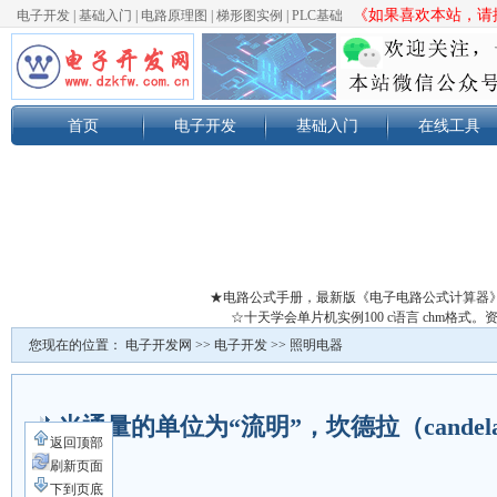
《如果喜欢本站，请按
电子开发
|
基础入门
|
电路原理图
|
梯形图实例
|
PLC基础
首页
电子开发
基础入门
在线工具
★电路公式手册，最新版《电子电路公式计算器
☆十天学会单片机实例100 c语言 chm格
您现在的位置：
电子开发网
>>
电子开发
>>
照明电器
光通量的单位为“流明”，坎德拉（cande
返回顶部
义
刷新页面
下到页底