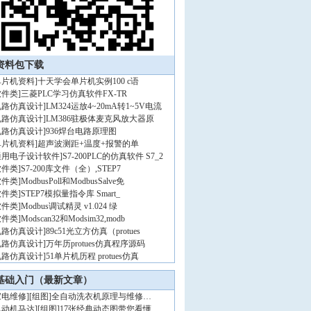
资料包下载
单片机资料
]
十天学会单片机实例100 c语
软件类
]
三菱PLC学习仿真软件FX-TR
电路仿真设计
]
LM324运放4~20mA转1~5V电流
电路仿真设计
]
LM386驻极体麦克风放大器原
电路仿真设计
]
936焊台电路原理图
单片机资料
]
超声波测距+温度+报警的单
通用电子设计软件
]
S7-200PLC的仿真软件 S7_2
软件类
]
S7-200库文件（全）,STEP7
软件类
]
ModbusPoll和ModbusSalve免
软件类
]
STEP7模拟量指令库 Smart_
软件类
]
Modbus调试精灵 v1.024 绿
软件类
]
Modscan32和Modsim32,modb
电路仿真设计
]
89c51光立方仿真（protues
电路仿真设计
]
万年历protues仿真程序源码
电路仿真设计
]
51单片机历程 protues仿真
基础入门（最新文章）
家电维修
]
[组图]
全自动洗衣机原理与维修…
电动机马达
]
[组图]
17张经典动态图带您看懂…