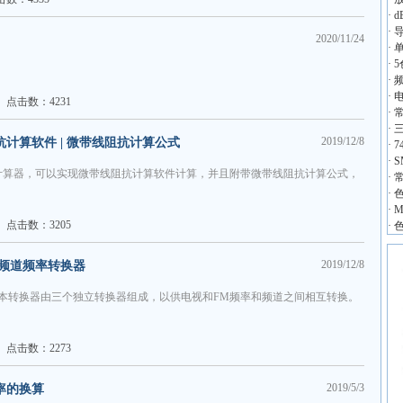
·
d
·
2020/11/24
·
·
·
·
点击数：4231
·
·
2019/12/8
抗计算软件 | 微带线阻抗计算公式
·
·
计算器，可以实现微带线阻抗计算软件计算，并且附带微带线阻抗计算公式，
·
·
·
M
点击数：3205
·
2019/12/8
视频道频率转换器
本转换器由三个独立转换器组成，以供电视和FM频率和频道之间相互转换。
点击数：2273
2019/5/3
率的换算