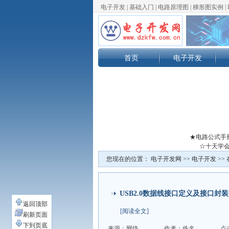
电子开发
|
基础入门
|
电路原理图
|
梯形图实例
|
首页
电子开发
★电路公式手
☆十天学会
您现在的位置：
电子开发网
>>
电子开发
>>
USB2.0数据线接口定义及接口封装
返回顶部
[阅读全文]
刷新页面
下到页底
来源：网络
作者：佚名
点