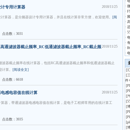
·
·
2018/11/25
设计专用计算器
·
·
波计算器，是分频器设计专用计算器，并且在线计算非常方便，欢迎使用。
[阅
·
·
·
点击数：3031
·
·
2018/11/25
C高通滤波器截止频率_RC低通滤波器截止频率_RC截止频
·
·
滤波器截止频率在线计算器，包括RC高通滤波器截止频率和低通滤波器截止
迎计算。
[阅读全文]
[
汇
[
点击数：6618
件 
[
[
2018/11/25
器电感电容值在线计算
[
[
5
计算器，带通滤波器电感电容值在线计算，是电子工程师常用的在线计算工
[
博
[
[
点击数：3935
[
p
[
博