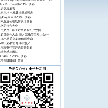
BuV 和 dBm转换在线计算器
导线载流量表
单相三相 电线载流量对照表
5色环电阻阻值在线计算器
频率及波长在线转换计算器
电路图符号大全
常用贴片三极管封装资料和尺寸图
三极管型号大全_贴片三极管型号大全(一
74LS电路系列名称解释查询
SMD元器件符号详细意义
常用彩电行管开关管参数表
色环电感标示法
C34063A 在线计算器
色环电阻阻值计算器