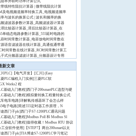
电阻串并联时功率计算公式
微带线特性阻抗计算器 | 微带线阻抗计算
FM及电视频道频率转换工具_电视频道频率
频率与波长的换算公式 | 波长和频率的换
高频滤波器参数计算器_高频滤波器计算器
迟滞比较器计算器_滞后比较器计算器_在
555单稳态电路参数计算器_555延时电路的
电容时间常数计算器_电容放电时间常数在
有源语音滤波器在线计算器_高通低通带通
RC时间常数在线计算器_RC时间常数计算工
电子式分频器滤波计算器_分频器设计专用
最新文章
川PLC
]
【电气开发】[汇川] (Easy
三菱PLC编程入门实例
]
三菱PLC软
GX Works2 程
PLC基础入门教程
]
西门子200smartPLC选型与硬
PLC基础入门教程
]
模拟量转换工程量转换公式
汽车电车电路
]
详解氧传感器坏了会怎么样
55电子电路
]
简述555定时器工作原理，N
途西门子plc
]
西门子S7-1200PLC通讯问题
PLC基础入门教程
]
Modbus Poll 和 Modbus Sl
PLC基础入门教程
]
值得收藏！Modbus RTU 协议
lc工业软件使用
]
【STEP7】两台200smart以太
途西门子plc
]
TIA博途S7-1200PLC学习笔记