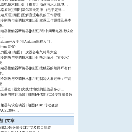
无线电技术
]
[组图]
【推荐】动画演示无线电…
电路原理
]
[组图]
基尔霍夫定律 （电学定律…
机电原理
]
[组图]
图解直流电机的工作原理
制冷制热与空调技术
]
[组图]
空调工作原理及基本
作…
继电器接触器断路器
]
[组图]
3种中间继电器接线全
：…
rduino开发学习
]
Arduino编程入门，
duino UNO…
电力配电
]
[组图]
一次设备电气符号大全，…
制冷制热与空调技术
]
[组图]
热水循环（零冷水）
统…
继电器接触器断路器
]
[组图]
接触器的短路环有什
作…
制冷制热与空调技术
]
[组图]
制冷人看过来：空调
管…
电工基础
]
[图文]
火线对地线的阻值是多少…
变频器与软启动器
]
[组图]
丹佛斯FC51变频器参数
…
变频器与软启动器
]
[组图]
ABB 传动变频
ACS530标…
热门文章
USB2.0数据线接口定义及接口封装