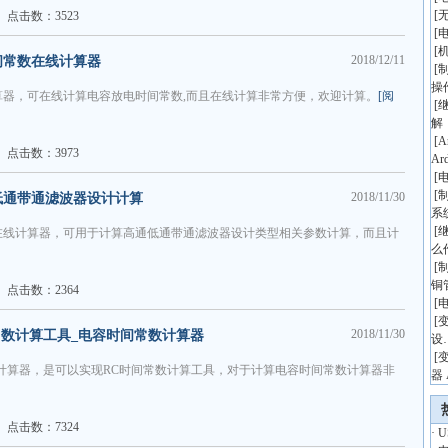
[
点击数：3523
[
[
2018/12/11
间常数在线计算器
[
操
器，可在线计算电容放电时间常数,而且在线计算非常方便，欢迎计算。
[阅
[
解
[
A
点击数：3973
Ar
[
[
2018/11/30
低通带通滤波器设计计算
系
[
在线计算器，可用于计算高通低通带通滤波器设计类型相关参数计算，而且计
么
[
铜
点击数：2364
[
[
2018/11/30
常数计算工具_电容时间常数计算器
设
[
计算器，是可以实现RC时间常数计算工具，对于计算电容时间常数计算器非
器 
点击数：7324
·