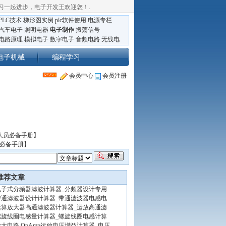
习一起进步，电子开发王欢迎您！
.
PLC技术
梯形图实例
plc软件使用
电源专栏
汽车电子
照明电器
电子制作
振荡信号
电路原理
模拟电子
数字电子
音频电路
无线电
电子机械
编程学习
会员中心
会员注册
人员必备手册】
员必备手册】
推荐文章
电子式分频器滤波计算器_分频器设计专用
带通滤波器设计计算器_带通滤波器电感电
运算放大器高通滤波器计算器_运放高通滤
螺旋线圈电感量计算器_螺旋线圈电感计算
放大电路 OpAmp运放电压增益计算器_电压