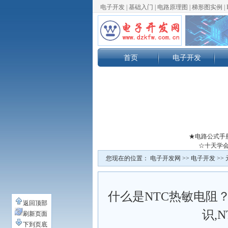
电子开发
|
基础入门
|
电路原理图
|
梯形图实例
|
首页
电子开发
★电路公式手
☆十天学会
您现在的位置：
电子开发网
>>
电子开发
>>
什么是NTC热敏电阻？
返回顶部
识,
刷新页面
下到页底