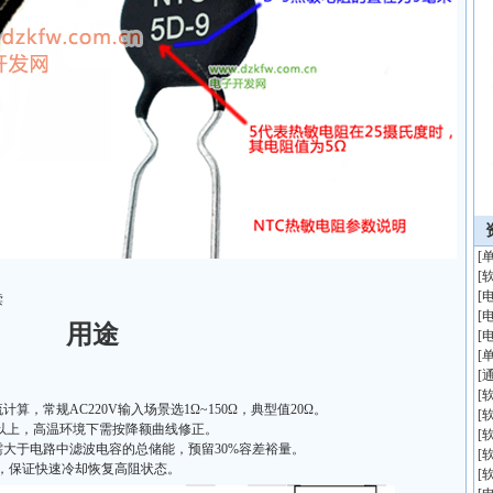
[
[
[
读
[
用途
[
[
[
[
，常规AC220V输入场景选1Ω~150Ω，典型值20Ω。
[
倍以上，高温环境下需按降额曲线修正。
[
需大于电路中滤波电容的总储能，预留30%容差裕量。
[
号，保证快速冷却恢复高阻状态。
[