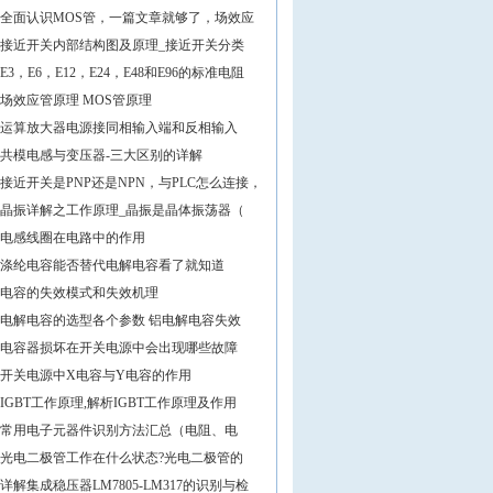
全面认识MOS管，一篇文章就够了，场效应
接近开关内部结构图及原理_接近开关分类
E3，E6，E12，E24，E48和E96的标准电阻
场效应管原理 MOS管原理
运算放大器电源接同相输入端和反相输入
共模电感与变压器-三大区别的详解
接近开关是PNP还是NPN，与PLC怎么连接，
晶振详解之工作原理_晶振是晶体振荡器（
电感线圈在电路中的作用
涤纶电容能否替代电解电容看了就知道
电容的失效模式和失效机理
电解电容的选型各个参数 铝电解电容失效
电容器损坏在开关电源中会出现哪些故障
开关电源中X电容与Y电容的作用
IGBT工作原理,解析IGBT工作原理及作用
常用电子元器件识别方法汇总（电阻、电
光电二极管工作在什么状态?光电二极管的
详解集成稳压器LM7805-LM317的识别与检