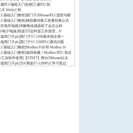
三菱PLC编程入门实例
]
三菱PLC软
GX Works2 程
PLC基础入门教程
]
西门子200smartPLC选型与硬
PLC基础入门教程
]
模拟量转换工程量转换公式
汽车电车电路
]
详解氧传感器坏了会怎么样
55电子电路
]
简述555定时器工作原理，N
途西门子plc
]
西门子S7-1200基本指令第一
途西门子plc
]
西门子S7-1200PLC通讯问题
PLC基础入门教程
]
Modbus Poll 和 Modbus Sl
PLC基础入门教程
]
值得收藏！Modbus RTU 协议
lc工业软件使用
]
【STEP7】两台200smart以太
途西门子plc
]
TIA博途S7-1200PLC学习笔记