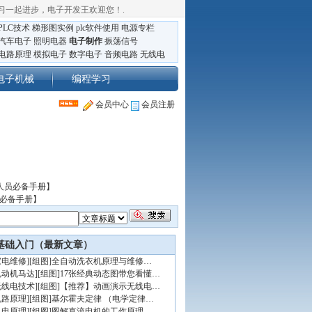
习一起进步，电子开发王欢迎您！
.
PLC技术
梯形图实例
plc软件使用
电源专栏
汽车电子
照明电器
电子制作
振荡信号
电路原理
模拟电子
数字电子
音频电路
无线电
电子机械
编程学习
会员中心
会员注册
人员必备手册】
员必备手册】
基础入门（最新文章）
家电维修
]
[组图]
全自动洗衣机原理与维修…
电动机马达
]
[组图]
17张经典动态图带您看懂…
无线电技术
]
[组图]
【推荐】动画演示无线电…
电路原理
]
[组图]
基尔霍夫定律 （电学定律…
机电原理
]
[组图]
图解直流电机的工作原理