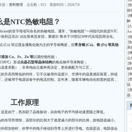
来源：
资料整理
点击数：
913 更新时间：2026/7/8
[
操
[
么是NTC热敏电阻？
解
[
A
ure Coefficient的首字母缩写命名的热敏电阻。通常，“热敏电阻”一词指代的就是NTC
Ar
导体的迈克尔·法拉第将其发现，塞缪尔·鲁本于20世纪30年代实现其商业化。
[
[
)、钴 (Co) 等过渡金属氧化物为主的半导体陶瓷，但
常含铜 (Cu)、铁 (Fe) 等其他
系
[
常添加 Cu、Fe、Zn 等
以调控电性能；
么
500℃）形成
尖晶石型等晶体结构
的氧化物半导体陶瓷；
[
负温度系数），非单纯由元素种类决定，更依赖配方与工艺 。
铜
[
度的升高而降低的特性，它不仅被用作温度计、空调中的温度感应装置，抑或
[
置，还被用于电源设备中的电流控制。近年来，随着车辆电动化程度的提高，
设
[
器 
工作原理
。这是由于，热加剧了晶格振动，自由电子的平均移动速度随之降低。
·
热的传导而增加，该部分的比例大于速度减小的部分的比例，故电阻值减小。
·
被外部加热时，价带中的电子移动到导带上并进行导电。也就是说，电阻值会
·