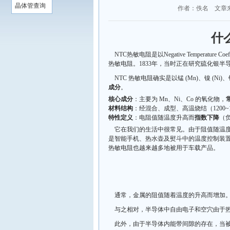
晶体管查询
作者：佚名 文章
什
NTC热敏电阻是以Negative Temperat
热敏电阻。1833年，当时正在研究硫化银半
NTC 热敏电阻确实是以锰 (Mn)、镍 (Ni
成分
。
核心成分
：主要为 Mn、Ni、Co 的氧化物，
材料结构
：经混合、成型、高温烧结（1200~1
特性定义
：电阻值随温度升高而
指数下降
（
它在我们的生活中很常见。由于阻值随温
是智能手机、热水壶及熨斗中的温度控制装
热敏电阻也越来越多地被用于车载产品。
通常，金属的阻值随着温度的升高而增加
与之相对，半导体中自由电子和空穴由于
此外，由于半导体内能带间隙的存在，当