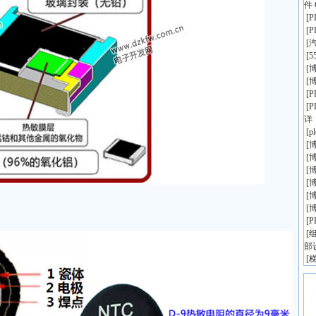
件 
[
[
[
[
5
[
博
[
博
[
[
详
[
p
[
博
[
博
[
博
[
博
[
博
[
博
[
[
组
部
[