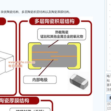
·
·
：块状陶瓷结构、多层陶瓷积层结构以及陶瓷厚膜结构。
·
·
·
·
·
·
·
·
·
电
站
荟
注
[
汇
[