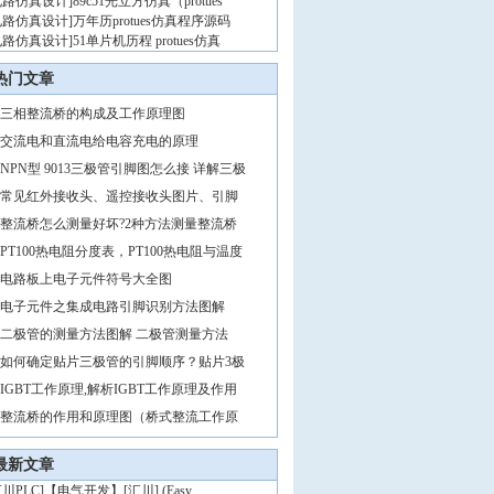
电路仿真设计
]
89c51光立方仿真（protues
电路仿真设计
]
万年历protues仿真程序源码
电路仿真设计
]
51单片机历程 protues仿真
热门文章
三相整流桥的构成及工作原理图
交流电和直流电给电容充电的原理
NPN型 9013三极管引脚图怎么接 详解三极
常见红外接收头、遥控接收头图片、引脚
整流桥怎么测量好坏?2种方法测量整流桥
PT100热电阻分度表，PT100热电阻与温度
电路板上电子元件符号大全图
电子元件之集成电路引脚识别方法图解
二极管的测量方法图解 二极管测量方法
如何确定贴片三极管的引脚顺序？贴片3极
IGBT工作原理,解析IGBT工作原理及作用
整流桥的作用和原理图（桥式整流工作原
最新文章
川PLC
]
【电气开发】[汇川] (Easy