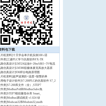
资料包下载
单片机资料
]
十天学会单片机实例100 c语
软件类
]
三菱PLC学习仿真软件FX-TR
电路仿真设计
]
LM324运放4~20mA转1~5V电流
电路仿真设计
]
LM386驻极体麦克风放大器原
电路仿真设计
]
936焊台电路原理图
单片机资料
]
超声波测距+温度+报警的单
通用电子设计软件
]
S7-200PLC的仿真软件 S7_2
软件类
]
S7-200库文件（全）,STEP7
软件类
]
ModbusPoll和ModbusSalve免
软件类
]
STEP7模拟量指令库 Smart_
软件类
]
Modbus调试精灵 v1.024 绿
软件类
]
Modscan32和Modsim32,modb