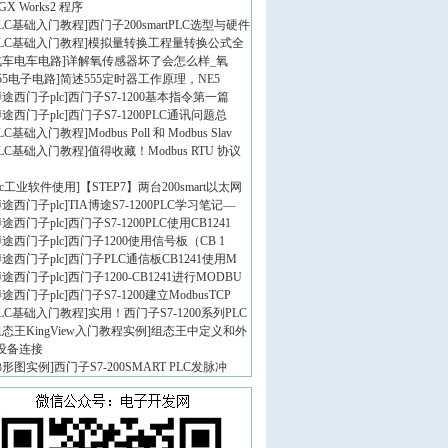
GX Works2 程序
PLC基础入门教程
]
西门子200smartPLC选型与硬件
PLC基础入门教程
]
模拟量转换工程量转换公式全
汽车电车电路
]
详解氧传感器坏了会怎么样_氧
55电子电路
]
简述555定时器工作原理，NE5
途西门子plc
]
西门子S7-1200基本指令第一篇
途西门子plc
]
西门子S7-1200PLC通讯问题总
PLC基础入门教程
]
Modbus Poll 和 Modbus Slav
PLC基础入门教程
]
值得收藏！Modbus RTU 协议
lc工业软件使用
]
【STEP7】两台200smart以太网
途西门子plc
]
TIA博途S7-1200PLC学习笔记—
途西门子plc
]
西门子S7-1200PLC使用CB1241
途西门子plc
]
西门子1200使用信号板（CB 1
途西门子plc
]
西门子PLC通信板CB1241使用M
途西门子plc
]
西门子1200-CB1241进行MODBU
途西门子plc
]
西门子S7-1200建立ModbusTCP
PLC基础入门教程
]
实用！西门子S7-1200系列PLC
态王KingView入门教程实例
]
组态王中定义和外
设备连接
梯形图实例
]
西门子S7-200SMART PLC发脉冲