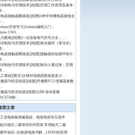
制冷制热与空调技术
]
[组图]
空调工作原理及基本
作…
继电器接触器断路器
]
[组图]
3种中间继电器接线全
：…
rduino开发学习
]
Arduino编程入门，
duino UNO…
电力配电
]
[组图]
一次设备电气符号大全，…
制冷制热与空调技术
]
[组图]
热水循环（零冷水）
统…
继电器接触器断路器
]
[组图]
接触器的短路环有什
作…
制冷制热与空调技术
]
[组图]
制冷人看过来：空调
管…
电工基础
]
[图文]
火线对地线的阻值是多少…
变频器与软启动器
]
[组图]
丹佛斯FC51变频器参数
…
变频器与软启动器
]
[组图]
ABB 传动变频
ACS530标…
推荐文章
工业电路板维修基础，电阻电容等元器件
贴片稳压二极管丝印对照表,常用贴片二极
硬件知识--比较器电路详解，LM393的应用