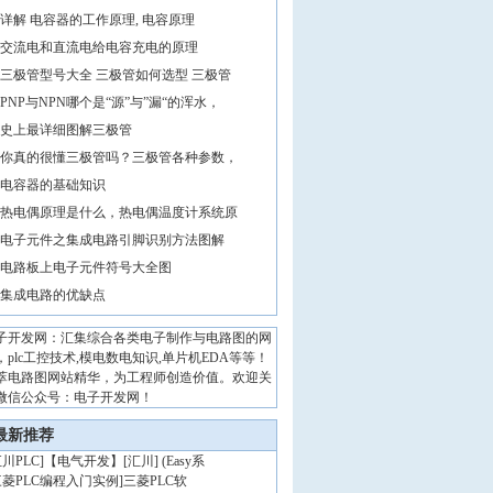
详解 电容器的工作原理, 电容原理
交流电和直流电给电容充电的原理
三极管型号大全 三极管如何选型 三极管
PNP与NPN哪个是“源”与”漏“的浑水，
史上最详细图解三极管
你真的很懂三极管吗？三极管各种参数，
电容器的基础知识
热电偶原理是什么，热电偶温度计系统原
电子元件之集成电路引脚识别方法图解
电路板上电子元件符号大全图
集成电路的优缺点
子开发网：汇集综合各类电子制作与电路图的网
，plc工控技术,模电数电知识,单片机EDA等等！
萃电路图网站精华，为工程师创造价值。欢迎关
微信公众号：电子开发网！
最新推荐
川PLC
]
【电气开发】[汇川] (Easy系
三菱PLC编程入门实例
]
三菱PLC软