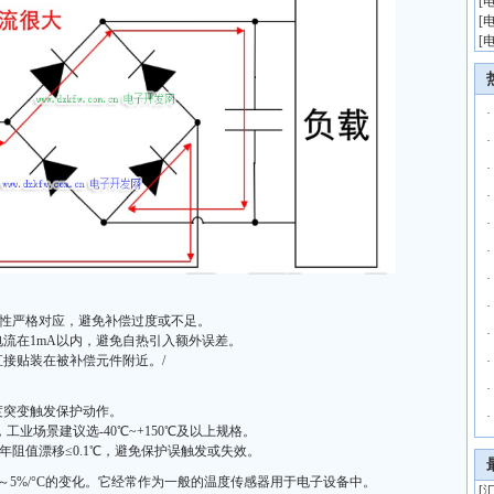
[
[
[
·
·
·
·
·
·
·
·
特性严格对应，避免补偿过度或不足。
·
流在1mA以内，避免自热引入额外误差。
直接贴装在被补偿元件附近。/
·
·
度突变触发保护动作。
·
工业场景建议选-40℃~+150℃及以上规格。
证，年阻值漂移≤0.1℃，避免保护误触发或失效。
～5%/°C的变化。它经常作为一般的温度传感器用于电子设备中。
[
汇