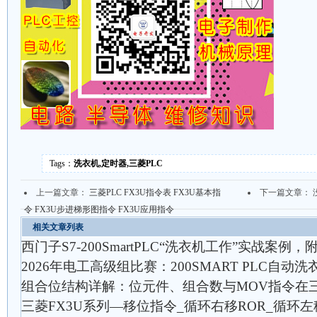
Tags：
洗衣机,定时器,三菱PLC
上一篇文章：
三菱PLC FX3U指令表 FX3U基本指
下一篇文章： 
令 FX3U步进梯形图指令 FX3U应用指令
相关文章列表
西门子S7-200SmartPLC“洗衣机工作”实战案
2026年电工高级组比赛：200SMART PLC自
组合位结构详解：位元件、组合数与MOV指令在三
三菱FX3U系列—移位指令_循环右移ROR_循环左移