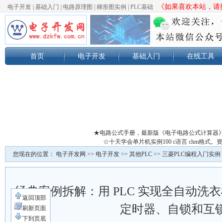
《如果喜欢本站，请按
电子开发
|
基础入门
|
电路原理图
|
梯形图实例
|
PLC基础
首页
电子开发
基础入门
在线工具
★电路公式手册，最新版《电子电路公式计算器
☆十天学会单片机实例100 c语言 chm格
您现在的位置：
电子开发网
>>
电子开发
>>
其他PLC
>>
三菱PLC编程入门实例
经典案例拆解：用 PLC 实现全自动洗衣
返回顶部
定时器、自锁和互
刷新页面
下到页底