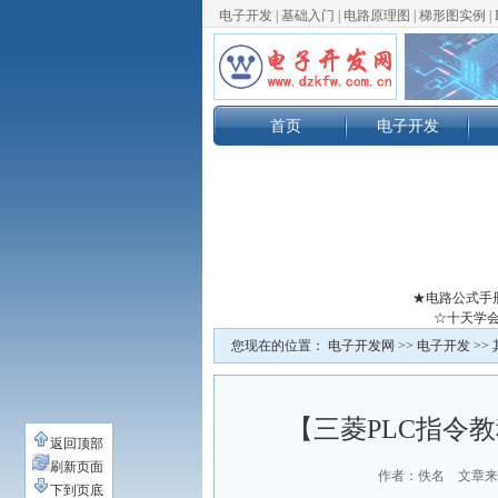
电子开发
|
基础入门
|
电路原理图
|
梯形图实例
|
首页
电子开发
★电路公式手
☆十天学会
您现在的位置：
电子开发网
>>
电子开发
>>
【三菱PLC指令教
返回顶部
刷新页面
作者：佚名 文章来
下到页底