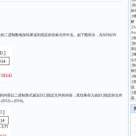
[
操
[
解
[
A
Ar
元件中的二进制数相加结果送到指定的目标元件中去。如下图所示，当X0为ON
[
[
系
[
么
[
铜
[
[
设
[
元件中的内容以二进制形式减去[S2.]指定元件的内容，其结果存入由[D.]指定的元件
器 
12)→(D14)。
·
·
·