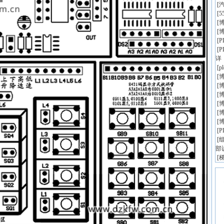
[
[
5
[
博
[
博
[
[
详
[
p
[
博
[
博
[
博
[
博
[
博
[
博
[
[
组
部
[