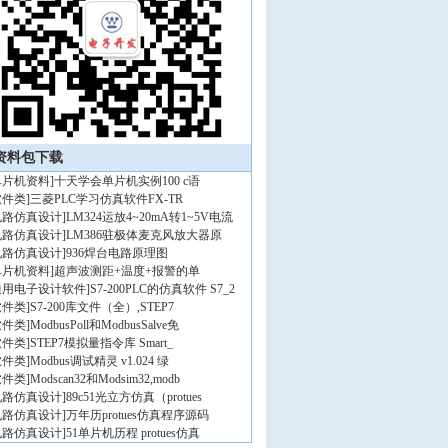
资料包下载
单片机资料
]
十天学会单片机实例100 c语
软件类
]
三菱PLC学习仿真软件FX-TR
电路仿真设计
]
LM324运放4~20mA转1~5V电流
电路仿真设计
]
LM386驻极体麦克风放大器原
电路仿真设计
]
936焊台电路原理图
单片机资料
]
超声波测距+温度+报警的单
通用电子设计软件
]
S7-200PLC的仿真软件 S7_2
软件类
]
S7-200库文件（全）,STEP7
软件类
]
ModbusPoll和ModbusSalve免
软件类
]
STEP7模拟量指令库 Smart_
软件类
]
Modbus调试精灵 v1.024 绿
软件类
]
Modscan32和Modsim32,modb
电路仿真设计
]
89c51光立方仿真（protues
电路仿真设计
]
万年历protues仿真程序源码
电路仿真设计
]
51单片机历程 protues仿真