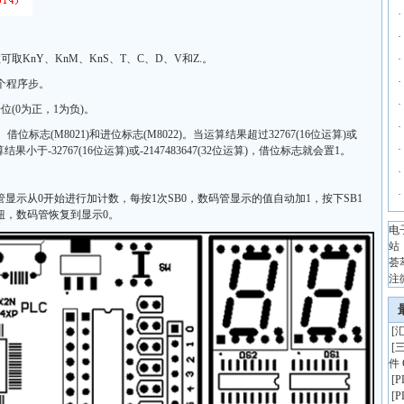
·
·
取KnY、KnM、KnS、T、C、D、V和Z.。
·
·
3个程序步。
·
(0为正，1为负)。
·
借位标志(M8021)和进位标志(M8022)。当运算结果超过32767(16位运算)或
·
结果小于-32767(16位运算)或-2147483647(32位运算)，借位标志就会置1。
·
·
管显示从0开始进行加计数，每按1次SB0，数码管显示的值自动加1，按下SB1
钮，数码管恢复到显示0。
电
站
荟
注
[
汇
[
件 
[
[