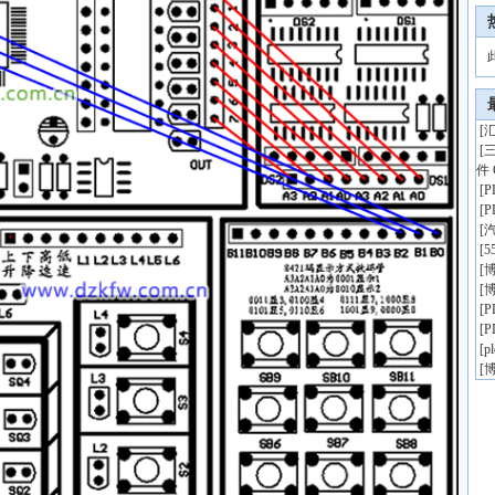
[
汇
[
件 
[
[
[
[
5
[
博
[
博
[
[
[
p
[
博