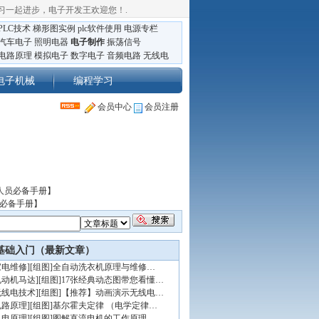
习一起进步，电子开发王欢迎您！
.
PLC技术
梯形图实例
plc软件使用
电源专栏
汽车电子
照明电器
电子制作
振荡信号
电路原理
模拟电子
数字电子
音频电路
无线电
电子机械
编程学习
会员中心
会员注册
人员必备手册】
员必备手册】
基础入门（最新文章）
家电维修
]
[组图]
全自动洗衣机原理与维修…
电动机马达
]
[组图]
17张经典动态图带您看懂…
无线电技术
]
[组图]
【推荐】动画演示无线电…
电路原理
]
[组图]
基尔霍夫定律 （电学定律…
机电原理
]
[组图]
图解直流电机的工作原理