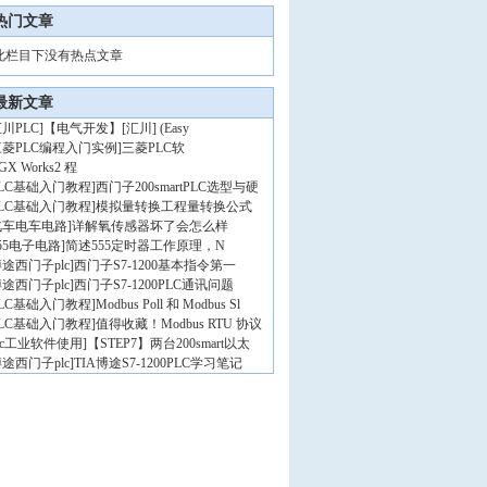
热门文章
此栏目下没有热点文章
最新文章
川PLC
]
【电气开发】[汇川] (Easy
三菱PLC编程入门实例
]
三菱PLC软
GX Works2 程
PLC基础入门教程
]
西门子200smartPLC选型与硬
PLC基础入门教程
]
模拟量转换工程量转换公式
汽车电车电路
]
详解氧传感器坏了会怎么样
55电子电路
]
简述555定时器工作原理，N
途西门子plc
]
西门子S7-1200基本指令第一
途西门子plc
]
西门子S7-1200PLC通讯问题
PLC基础入门教程
]
Modbus Poll 和 Modbus Sl
PLC基础入门教程
]
值得收藏！Modbus RTU 协议
lc工业软件使用
]
【STEP7】两台200smart以太
途西门子plc
]
TIA博途S7-1200PLC学习笔记