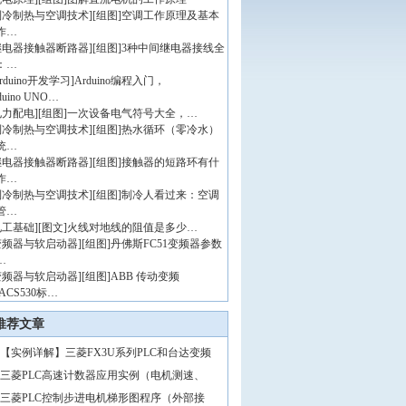
制冷制热与空调技术
]
[组图]
空调工作原理及基本
作…
继电器接触器断路器
]
[组图]
3种中间继电器接线全
：…
rduino开发学习
]
Arduino编程入门，
duino UNO…
电力配电
]
[组图]
一次设备电气符号大全，…
制冷制热与空调技术
]
[组图]
热水循环（零冷水）
统…
继电器接触器断路器
]
[组图]
接触器的短路环有什
作…
制冷制热与空调技术
]
[组图]
制冷人看过来：空调
管…
电工基础
]
[图文]
火线对地线的阻值是多少…
变频器与软启动器
]
[组图]
丹佛斯FC51变频器参数
…
变频器与软启动器
]
[组图]
ABB 传动变频
ACS530标…
推荐文章
【实例详解】三菱FX3U系列PLC和台达变频
三菱PLC高速计数器应用实例（电机测速、
三菱PLC控制步进电机梯形图程序（外部接