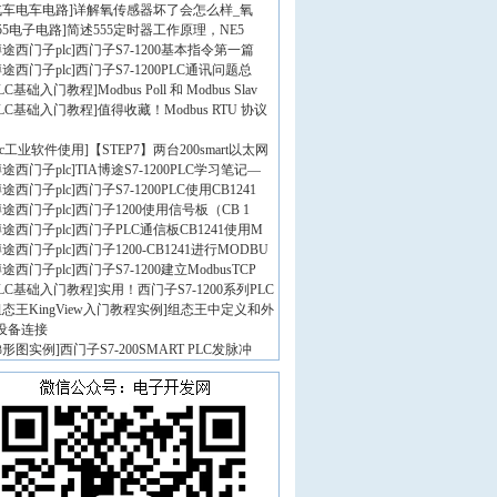
汽车电车电路
]
详解氧传感器坏了会怎么样_氧
55电子电路
]
简述555定时器工作原理，NE5
途西门子plc
]
西门子S7-1200基本指令第一篇
途西门子plc
]
西门子S7-1200PLC通讯问题总
PLC基础入门教程
]
Modbus Poll 和 Modbus Slav
PLC基础入门教程
]
值得收藏！Modbus RTU 协议
lc工业软件使用
]
【STEP7】两台200smart以太网
途西门子plc
]
TIA博途S7-1200PLC学习笔记—
途西门子plc
]
西门子S7-1200PLC使用CB1241
途西门子plc
]
西门子1200使用信号板（CB 1
途西门子plc
]
西门子PLC通信板CB1241使用M
途西门子plc
]
西门子1200-CB1241进行MODBU
途西门子plc
]
西门子S7-1200建立ModbusTCP
PLC基础入门教程
]
实用！西门子S7-1200系列PLC
态王KingView入门教程实例
]
组态王中定义和外
设备连接
梯形图实例
]
西门子S7-200SMART PLC发脉冲