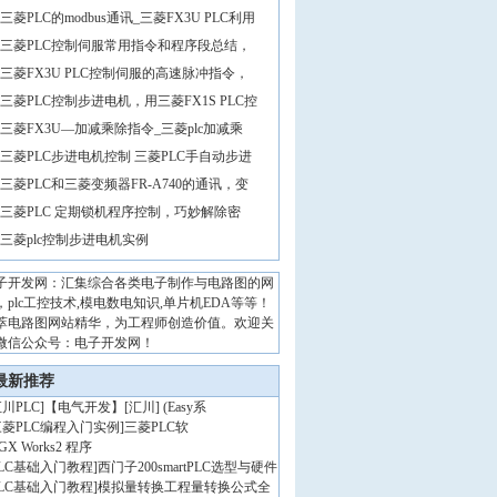
三菱PLC的modbus通讯_三菱FX3U PLC利用
三菱PLC控制伺服常用指令和程序段总结，
三菱FX3U PLC控制伺服的高速脉冲指令，
三菱PLC控制步进电机，用三菱FX1S PLC控
三菱FX3U—加减乘除指令_三菱plc加减乘
三菱PLC步进电机控制 三菱PLC手自动步进
三菱PLC和三菱变频器FR-A740的通讯，变
三菱PLC 定期锁机程序控制，巧妙解除密
三菱plc控制步进电机实例
子开发网：汇集综合各类电子制作与电路图的网
，plc工控技术,模电数电知识,单片机EDA等等！
萃电路图网站精华，为工程师创造价值。欢迎关
微信公众号：电子开发网！
最新推荐
川PLC
]
【电气开发】[汇川] (Easy系
三菱PLC编程入门实例
]
三菱PLC软
GX Works2 程序
PLC基础入门教程
]
西门子200smartPLC选型与硬件
PLC基础入门教程
]
模拟量转换工程量转换公式全