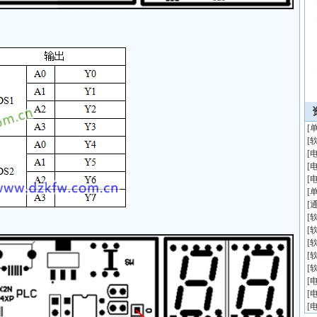
[
[
[
[
[
[
[
[
[
[
[
[
[
[
[