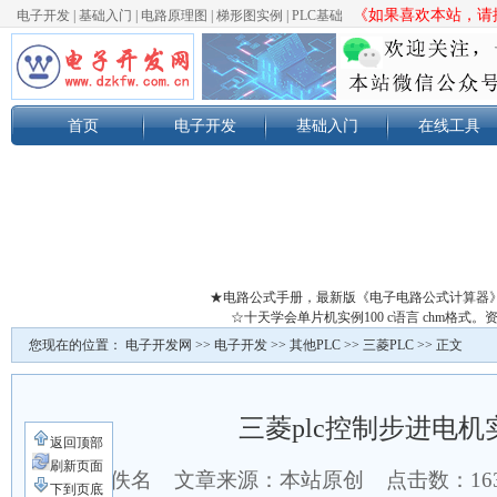
《如果喜欢本站，请按
电子开发
|
基础入门
|
电路原理图
|
梯形图实例
|
PLC基础
首页
电子开发
基础入门
在线工具
★电路公式手册，最新版《电子电路公式计算器
☆十天学会单片机实例100 c语言 chm格
您现在的位置：
电子开发网
>>
电子开发
>>
其他PLC
>>
三菱PLC
>> 正文
三菱plc控制步进电机
返回顶部
刷新页面
作者：佚名 文章来源：本站原创 点击数：
1
下到页底