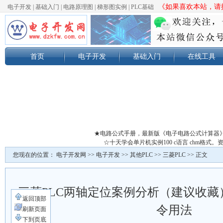
《如果喜欢本站，请按
电子开发
|
基础入门
|
电路原理图
|
梯形图实例
|
PLC基础
首页
电子开发
基础入门
在线工具
★电路公式手册，最新版《电子电路公式计算器
☆十天学会单片机实例100 c语言 chm格
您现在的位置：
电子开发网
>>
电子开发
>>
其他PLC
>>
三菱PLC
>> 正文
三菱PLC两轴定位案例分析（建议收藏）D
返回顶部
令用法
刷新页面
下到页底