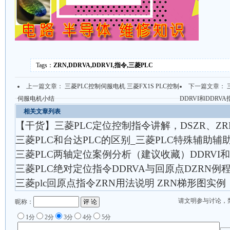
Tags：
ZRN,DDRVA,DDRVI,指令,三菱PLC
上一篇文章：
三菱PLC控制伺服电机 三菱FX1S PLC控制
下一篇文章：
伺服电机小结
DDRVI和DDRV
相关文章列表
【干货】三菱PLC定位控制指令讲解，DSZR、ZRN、
三菱PLC和台达PLC的区别_三菱PLC特殊辅助辅
三菱PLC两轴定位案例分析（建议收藏）DDRVI和
三菱PLC绝对定位指令DDRVA与回原点DZRN例
三菱plc回原点指令ZRN用法说明 ZRN梯形图实例
请文明参与讨论，
昵称：
1分
2分
3分
4分
5分