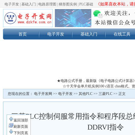
《如果喜欢本站，请按
电子开发
|
基础入门
|
电路原理图
|
梯形图实例
|
PLC基础
首页
电子开发
基础入门
在线工具
★电路公式手册，最新版《电子电路公式计算器
☆十天学会单片机实例100 c语言 chm格
您现在的位置：
电子开发网
>>
电子开发
>>
其他PLC
>>
三菱PLC
>> 正文
三菱PLC控制伺服常用指令和程序段总结
返回顶部
DDRVI指令
刷新页面
下到页底