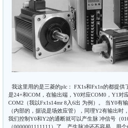
我这里用的是三菱的plc： FX1s和Fx1n的都提
是24+和COM，在输出端，Y0对应COM0，Y1对应
COM2（我以Fx1s14mr 8入6出 为例）。 当Y0
（内部的，据说是场效应管），同理Y2有输出时，
我们控制Y0和Y2的通断就可以产生脉 冲信号（010
（0000001111111）了。产生脉冲还不容易，用个ti