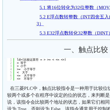
5.1 将16位转化为32位整数（MO
5.2 E浮点数转整数（INT四舍五
3）
5.3 E32浮点数转化32整数（DINT
一、触点比较
1
ld>(比较运算符 = > >= < <= <>)
2
= 等于
3
> 小于
4
>=  小于等于
5
<  大于
6
<=  大于等于
7
<>  不等于
在三菱PLC中，触点比较指令是一种用于比较位
较两个或多个在程序中设定的位的状态，来判断是
说，该指令会比较两个地址的状态，如果它们相同
设为 True，否则设为 False。该指令通常用于