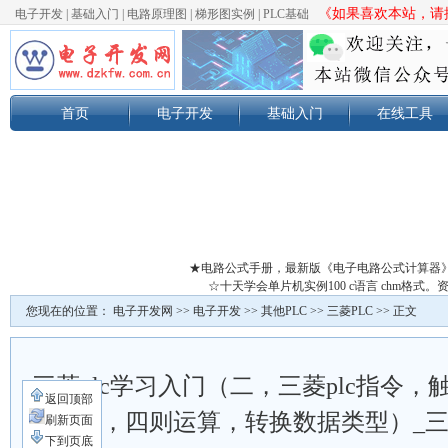
《如果喜欢本站，请按
电子开发
|
基础入门
|
电路原理图
|
梯形图实例
|
PLC基础
首页
电子开发
基础入门
在线工具
★电路公式手册，最新版《电子电路公式计算器
☆十天学会单片机实例100 c语言 chm格
您现在的位置：
电子开发网
>>
电子开发
>>
其他PLC
>>
三菱PLC
>> 正文
三菱plc学习入门（二，三菱plc指令
返回顶部
替，四则运算，转换数据类型）_三
刷新页面
下到页底