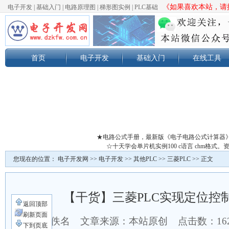
《如果喜欢本站，请按
电子开发
|
基础入门
|
电路原理图
|
梯形图实例
|
PLC基础
首页
电子开发
基础入门
在线工具
★电路公式手册，最新版《电子电路公式计算器
☆十天学会单片机实例100 c语言 chm格
您现在的位置：
电子开发网
>>
电子开发
>>
其他PLC
>>
三菱PLC
>> 正文
【干货】三菱PLC实现定位控
返回顶部
刷新页面
作者：佚名 文章来源：本站原创 点击数：
1
下到页底