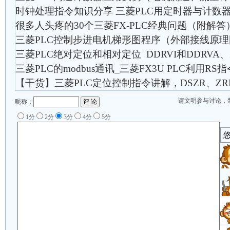
时钟处理指令知识分享 三菱PLC用定时器与计数
很多人头疼的30个三菱FX-PLC经典问题（附解答
三菱PLC控制步进电机梯形图程序（外部接线原理
三菱PLC绝对定位和相对定位 DDRVI和DDRVA、
三菱PLC的modbus通讯_三菱FX3U PLC利用RS指
【干货】三菱PLC定位控制指令讲解，DSZR、ZRN、
请文明参与讨论，
昵称：
1分
2分
3分
4分
5分