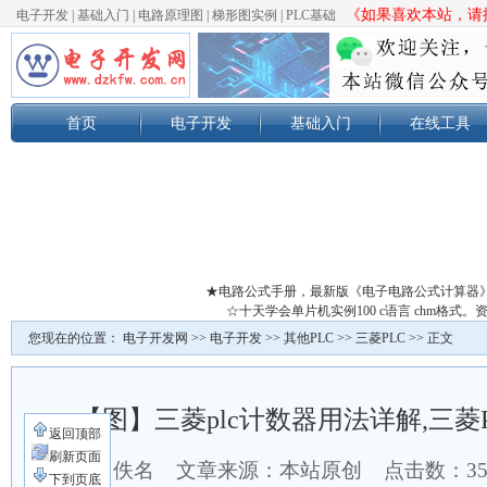
《如果喜欢本站，请按
电子开发
|
基础入门
|
电路原理图
|
梯形图实例
|
PLC基础
首页
电子开发
基础入门
在线工具
★电路公式手册，最新版《电子电路公式计算器
☆十天学会单片机实例100 c语言 chm格
您现在的位置：
电子开发网
>>
电子开发
>>
其他PLC
>>
三菱PLC
>> 正文
【图】三菱plc计数器用法详解,三菱
返回顶部
刷新页面
作者：佚名 文章来源：本站原创 点击数：
3
下到页底