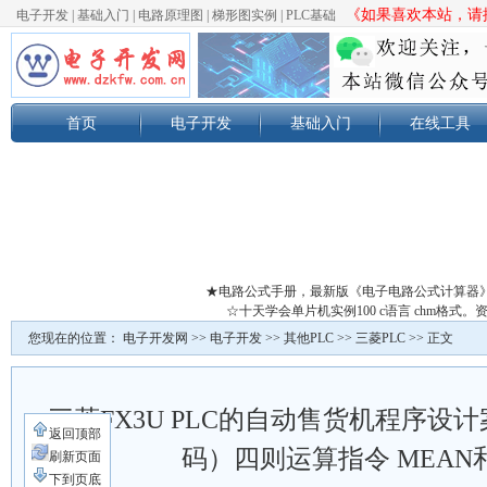
《如果喜欢本站，请按
电子开发
|
基础入门
|
电路原理图
|
梯形图实例
|
PLC基础
首页
电子开发
基础入门
在线工具
★电路公式手册，最新版《电子电路公式计算器
☆十天学会单片机实例100 c语言 chm格
您现在的位置：
电子开发网
>>
电子开发
>>
其他PLC
>>
三菱PLC
>> 正文
三菱FX3U PLC的自动售货机程序设
返回顶部
码）四则运算指令 MEAN
刷新页面
下到页底