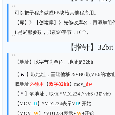
可以把子程序做成FB块给其他程序用。
【库】》【创建库】》先修改库名，再添加组
L是局部参数，只能60字节，16个。
【指针】32bit
【地址】以字节为单位。地址是32bit
【
&
】取地址，基础偏移 &VB6 取VB6的地
取地址
必须用
【
双字32bit
】mov_
dw
【
*
】解地址，取值 *VD1234 // vb6+3是vb9
【MOV_
D
】*VD1234表示V
D
9开始
【MOV_
W
】*VD1234表示V
W
9开始