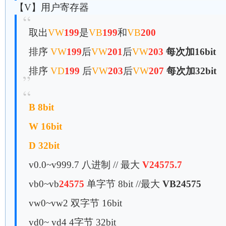
【V】用户寄存器
取出
VW
199
是
VB
199
和
VB
200
排序
VW
199
后
VW
201
后
VW
203
每次加16bit
排序
VD
199
后
VW
203
后
VW
207
每次加32bit
B 8bit
W 16bit
D 32bit
v0.0~v999.7 八进制 // 最大
V24575.7
vb0~vb
24575
单字节 8bit //最大
VB24575
vw0~vw2 双字节 16bit
vd0~ vd4 4字节 32bit