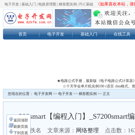
《如果喜欢本站，请按
电子开发
|
基础入门
|
电路原理图
|
梯形图实例
|
PLC基础
首页
电子开发
基础入门
在线工具
★电路公式手册，最新版《电子电路公式计算器
☆十天学会单片机实例100 c语言 chm格
您现在的位置：
电子开发网
>>
电子开发
>>
梯形图实例
>> 正文
200smart【编程入门】_S7200sm
返回顶部
刷新页面
作者：佚名 文章来源：
网络整理
点击数：
1
下到页底