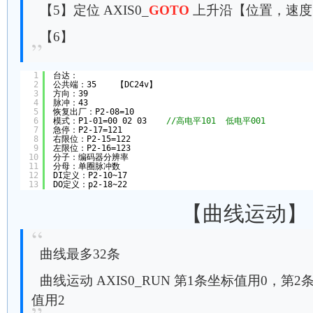
【5】定位 AXIS0_
GOTO
上升沿【位置，速度
【6】
1
台达：
2
公共端：35    【DC24v】
3
方向：39
4
脉冲：43
5
恢复出厂：P2-08=10
6
模式：P1-01=00 02 03    
//高电平101  低电平001
7
急停：P2-17=121
8
右限位：P2-15=122
9
左限位：P2-16=123
10
分子：编码器分辨率
11
分母：单圈脉冲数
12
DI定义：P2-10~17
13
DO定义：p2-18~22
【曲线运动】
曲线最多32条
曲线运动 AXIS0_RUN 第1条坐标值用0，第
值用2