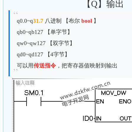
【Q】输出
q0.0~q
31.7
八进制 【布尔
bool
】
qb0~qb127 【单字节】
qw0~qw127 【双字节】
qd0~qd127 【4字节】
可以用
传送指令
，把寄存器值映射到输出