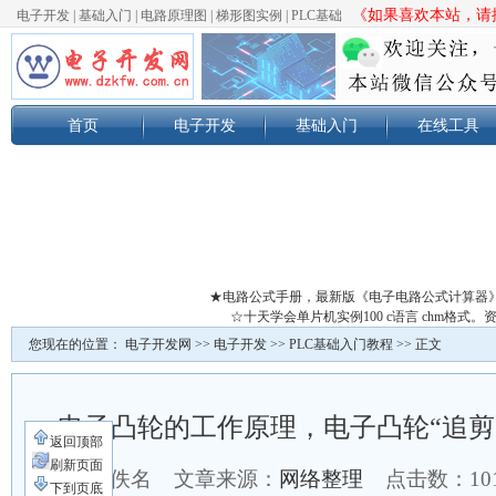
《如果喜欢本站，请按
电子开发
|
基础入门
|
电路原理图
|
梯形图实例
|
PLC基础
首页
电子开发
基础入门
在线工具
★电路公式手册，最新版《电子电路公式计算器
☆十天学会单片机实例100 c语言 chm格
您现在的位置：
电子开发网
>>
电子开发
>>
PLC基础入门教程
>> 正文
电子凸轮的工作原理，电子凸轮“追剪
返回顶部
刷新页面
作者：佚名 文章来源：
网络整理
点击数：
1
下到页底