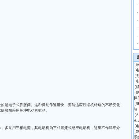
·
·
·
·
·
·
[
[
[
[
[
[
操
[
量的是电子式膨胀阀。这种阀动作速度快，要能适应压缩机转速的不断变化，
解
式膨胀阔采用脉冲电动机驱动。
[
A
Ar
[
器，多采用三相电源，其电动机为三相鼠笼式感应电动机，这里不作详细介
[
系