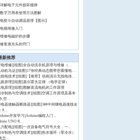
详解电子元件损坏规律
数字万用表使用方法图解
电熨斗自动调温原理【图示】
电视维修入门
维修电磁炉的步骤
修复激光头的窍门
最新推荐
家电维修
]
[组图]
全自动洗衣机原理与维修（…
电动机马达
]
[组图]
17张经典动态图带您看懂电…
无线电技术
]
[组图]
【推荐】动画演示无线电传…
电路原理
]
[组图]
基尔霍夫定律 （电学定律）
机电原理
]
[组图]
图解直流电机的工作原理
制冷制热与空调技术
]
[组图]
空调工作原理及基本
作,空…
继电器接触器断路器
]
[组图]
3种中间继电器接线全
：8…
rduino开发学习
]
Arduino编程入门，
duino UNO R…
电力配电
]
[组图]
一次设备电气符号大全，一…
制冷制热与空调技术
]
[组图]
热水循环（零冷水）
统怎…