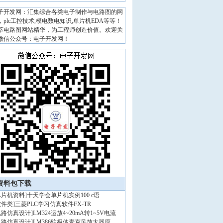
子开发网：汇集综合各类电子制作与电路图的网
，plc工控技术,模电数电知识,单片机EDA等等！
萃电路图网站精华，为工程师创造价值。欢迎关
微信公众号：电子开发网！
资料包下载
单片机资料
]
十天学会单片机实例100 c语
软件类
]
三菱PLC学习仿真软件FX-TR
电路仿真设计
]
LM324运放4~20mA转1~5V电流
电路仿真设计
]
LM386驻极体麦克风放大器原