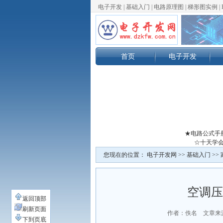
电子开发
|
基础入门
|
电路原理图
|
梯形图实例
|
首页
电子开发
★电路公式手
☆十天学会
您现在的位置：
电子开发网
>>
基础入门
>>
空调压
返回顶部
刷新页面
作者：佚名 文章来
下到页底