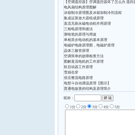
【空调遥控器】空调遥控器坏了怎么办 遥控
电风扇结构原理图解
冰箱制冷原理图及冰箱加制冷剂流程
集成运算放大器组成原理
直流无刷永磁电动机作用原理
三相电原理和接法
测电笔的原理与用途
单相异步电动机的基本原理
电磁炉电路原理图，电磁炉原理
晶体三极管原理
空调简单的故障检查方法
图解直流电机的工作原理
软启动器工作原理
雪崩击穿
倍压整流电路原理
电熨斗自动调温原理【图示】
普通电饭煲的结构及原理简介
昵称：
1分
2分
3分
4分
5分