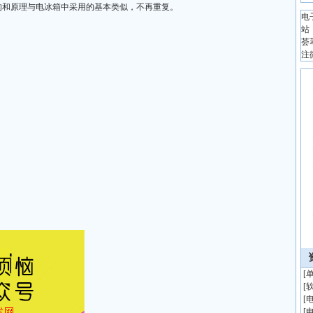
构和原理与电冰箱中采用的基本类似，不再重复。
电
站
荟
注
[
[
[
[