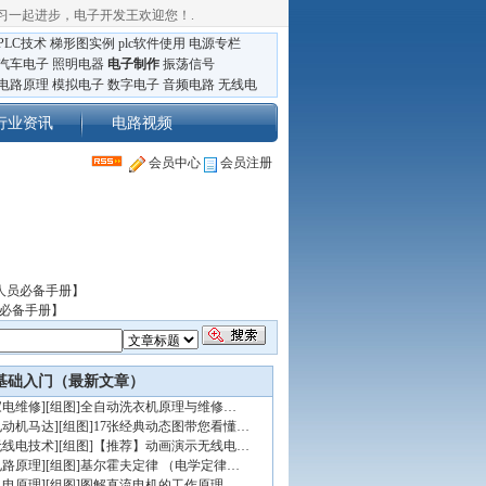
习一起进步，电子开发王欢迎您！
.
PLC技术
梯形图实例
plc软件使用
电源专栏
汽车电子
照明电器
电子制作
振荡信号
电路原理
模拟电子
数字电子
音频电路
无线电
行业资讯
电路视频
会员中心
会员注册
人员必备手册】
员必备手册】
基础入门（最新文章）
家电维修
]
[组图]
全自动洗衣机原理与维修…
电动机马达
]
[组图]
17张经典动态图带您看懂…
无线电技术
]
[组图]
【推荐】动画演示无线电…
电路原理
]
[组图]
基尔霍夫定律 （电学定律…
机电原理
]
[组图]
图解直流电机的工作原理