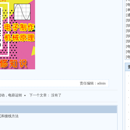
[
[
[
[
[
[
[
[
[
[
[
·
责任编辑：admin
·
·
启动，电容运转
下一个文章： 没有了
·
·
·
式和接线方法
·
·