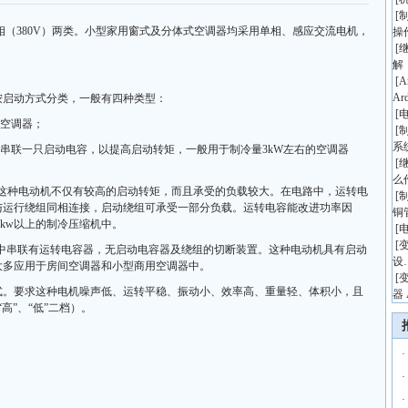
[
相（380V）两类。小型家用窗式及分体式空调器均采用单相、感应交流电机，
操
[
解
[
A
Ar
按启动方式分类，一般有四种类型：
[
的空调器；
[
系
组中串联一只启动电容，以提高启动转矩，一般用于制冷量3kW左右的空调器
[
么
：这种电动机不仅有较高的启动转矩，而且承受的负载较大。在电路中，运转电
[
与运行绕组同相连接，启动绕组可承受一部分负载。运转电容能改进功率因
铜
5kw以上的制冷压缩机中。
[
[
组中串联有运转电容器，无启动电容器及绕组的切断装置。这种电动机具有启动
设
大多应用于房间空调器和小型商用空调器中。
[
式。要求这种电机噪声低、运转平稳、振动小、效率高、重量轻、体积小，且
器 
“高”、“低”二档）。
·
·
·