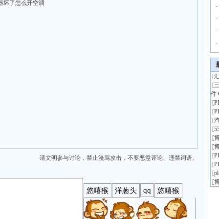
器坏了怎么开空调
·
·
·
·
[
汇
[
件 
[
[
[
[
5
[
博
[
博
[
请文明参与讨论，禁止漫骂攻击，不要恶意评论、违禁词语。
[
[
p
[
博