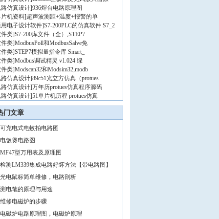
电路仿真设计
]
936焊台电路原理图
单片机资料
]
超声波测距+温度+报警的单
通用电子设计软件
]
S7-200PLC的仿真软件 S7_2
软件类
]
S7-200库文件（全）,STEP7
软件类
]
ModbusPoll和ModbusSalve免
软件类
]
STEP7模拟量指令库 Smart_
软件类
]
Modbus调试精灵 v1.024 绿
软件类
]
Modscan32和Modsim32,modb
电路仿真设计
]
89c51光立方仿真（protues
电路仿真设计
]
万年历protues仿真程序源码
电路仿真设计
]
51单片机历程 protues仿真
热门文章
可充电式电蚊拍电路图
电饭煲电路图
MF47型万用表及原理图
检测LM339集成电路好坏方法【带电路图】
光电鼠标简单维修，电路剖析
测电笔的原理与用途
维修电磁炉的步骤
电磁炉电路原理图，电磁炉原理