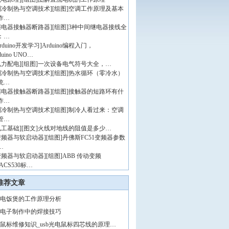
制冷制热与空调技术
]
[组图]
空调工作原理及基本
作…
继电器接触器断路器
]
[组图]
3种中间继电器接线全
：…
rduino开发学习
]
Arduino编程入门，
duino UNO…
电力配电
]
[组图]
一次设备电气符号大全，…
制冷制热与空调技术
]
[组图]
热水循环（零冷水）
统…
继电器接触器断路器
]
[组图]
接触器的短路环有什
作…
制冷制热与空调技术
]
[组图]
制冷人看过来：空调
管…
电工基础
]
[图文]
火线对地线的阻值是多少…
变频器与软启动器
]
[组图]
丹佛斯FC51变频器参数
…
变频器与软启动器
]
[组图]
ABB 传动变频
ACS530标…
推荐文章
电饭煲的工作原理分析
电子制作中的焊接技巧
鼠标维修知识_usb光电鼠标四芯线的原理…