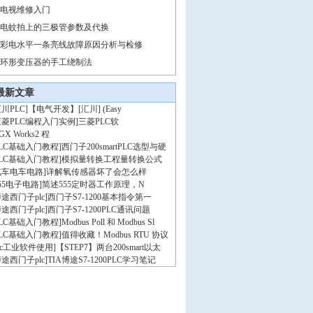
电视维修入门
电蚊拍上的三极管参数及代换
彩电水平一条亮线故障原因分析与检修
环形变压器的手工绕制法
最新文章
川PLC
]
【电气开发】[汇川] (Easy
三菱PLC编程入门实例
]
三菱PLC软
GX Works2 程
PLC基础入门教程
]
西门子200smartPLC选型与硬
PLC基础入门教程
]
模拟量转换工程量转换公式
汽车电车电路
]
详解氧传感器坏了会怎么样
55电子电路
]
简述555定时器工作原理，N
途西门子plc
]
西门子S7-1200基本指令第一
途西门子plc
]
西门子S7-1200PLC通讯问题
PLC基础入门教程
]
Modbus Poll 和 Modbus Sl
PLC基础入门教程
]
值得收藏！Modbus RTU 协议
lc工业软件使用
]
【STEP7】两台200smart以太
途西门子plc
]
TIA博途S7-1200PLC学习笔记