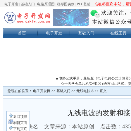
《如果喜欢本站，请按
电子开发
|
基础入门
|
电路原理图
|
梯形图实例
|
PLC基础
首页
电子开发
基础入门
在线工具
★电路公式手册，最新版《电子电路公式计算器
☆十天学会单片机实例100 c语言 chm格
您现在的位置：
电子开发网
>>
基础入门
>>
无线电技术
>> 正文
无线电波的发射和接
返回顶部
刷新页面
作者：佚名 文章来源：本站原创 点击数：
43
下到页底