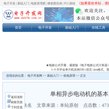
《如果喜欢本站，请按
电子开发
|
基础入门
|
电路原理图
|
梯形图实例
|
PLC基础
首页
电子开发
基础入门
在线工具
★电路公式手册，最新版《电子电路公式计算器
☆十天学会单片机实例100 c语言 chm格
您现在的位置：
电子开发网
>>
基础入门
>>
机电原理
>> 正文
单相异步电动机的基本
返回顶部
刷新页面
作者：佚名 文章来源：本站原创 点击数：
47
下到页底