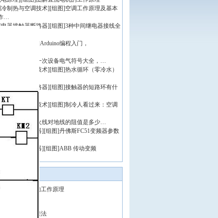
制冷制热与空调技术
]
[组图]
空调工作原理及基本
作…
继电器接触器断路器
]
[组图]
3种中间继电器接线全
：…
rduino开发学习
]
Arduino编程入门，
duino UNO…
电力配电
]
[组图]
一次设备电气符号大全，…
制冷制热与空调技术
]
[组图]
热水循环（零冷水）
统…
继电器接触器断路器
]
[组图]
接触器的短路环有什
作…
制冷制热与空调技术
]
[组图]
制冷人看过来：空调
管…
电工基础
]
[图文]
火线对地线的阻值是多少…
变频器与软启动器
]
[组图]
丹佛斯FC51变频器参数
…
变频器与软启动器
]
[组图]
ABB 传动变频
ACS530标…
推荐文章
图解直流电机的工作原理
电气符号大全
三相电原理和接法