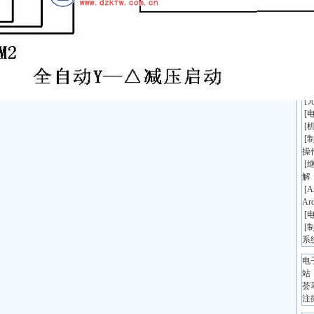
·
·
[
[
[
[
[
[
操
[
解
[
A
Ar
[
[
系
电
站
荟
注