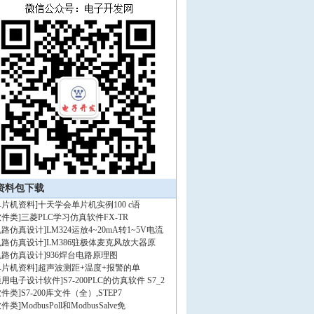
资料包下载
单片机资料
]
十天学会单片机实例100 c语
软件类
]
三菱PLC学习仿真软件FX-TR
电路仿真设计
]
LM324运放4~20mA转1~5V电流
电路仿真设计
]
LM386驻极体麦克风放大器原
电路仿真设计
]
936焊台电路原理图
单片机资料
]
超声波测距+温度+报警的单
通用电子设计软件
]
S7-200PLC的仿真软件 S7_2
软件类
]
S7-200库文件（全）,STEP7
软件类
]
ModbusPoll和ModbusSalve免