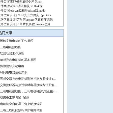
软件类
]
STEP7模拟量指令库 Smart_
软件类
]
Modbus调试精灵 v1.024 绿
软件类
]
Modscan32和Modsim32,modb
电路仿真设计
]
89c51光立方仿真（protues
电路仿真设计
]
万年历protues仿真程序源码
电路仿真设计
]
51单片机历程 protues仿真
热门文章
图解直流电机的工作原理
三相电机接线图
软启动器工作原理
单相异步电动机的基本原理
防浪涌软启动电路
时间继电器基础知识
三相交流异步电动机调速控制方案设计 (…
交流接触器与热过载继电器接线方法图解…
三相电机接线图，三相电机6根线怎么接?…
初级电工证考试--试题
电动机全自动星三角启动接线图
三相三线制的缺相保护电路详解