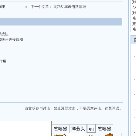
[
原理
下一个文章：
无功功率表电路原理
[
[
[
[
[
形接法
双联开关接线图
·
·
作用
·
·
·
·
·
·
请文明参与讨论，禁止漫骂攻击，不要恶意评论、违禁词语。
·
·
·
·