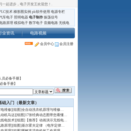
习一起进步，电子开发王欢迎您！
.
PLC技术
梯形图实例
plc软件使用
电源专栏
汽车电子
照明电器
电子制作
振荡信号
电路原理
模拟电子
数字电子
音频电路
无线电
行业资讯
电路视频
会员中心
会员注册
人员必备手册】
员必备手册】
基础入门（最新文章）
家电维修
]
[组图]
全自动洗衣机原理与维修…
电动机马达
]
[组图]
17张经典动态图带您看懂…
无线电技术
]
[组图]
【推荐】动画演示无线电…
电路原理
]
[组图]
基尔霍夫定律 （电学定律…
机电原理
]
[组图]
图解直流电机的工作原理