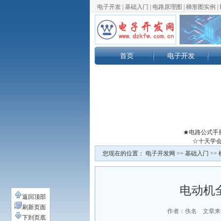
电子开发
|
基础入门
|
电路原理图
|
梯形图实例
|
首页
电子开发
★电路公式手
☆十天学会
您现在的位置：
电子开发网
>>
基础入门
>>
电动机
返回顶部
刷新页面
作者：佚名 文章来
下到页底