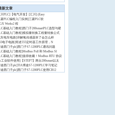
最新文章
川PLC
]
【电气开发】[汇川] (Easy
三菱PLC编程入门实例
]
三菱PLC软
GX Works2 程
PLC基础入门教程
]
西门子200smartPLC选型与硬
PLC基础入门教程
]
模拟量转换工程量转换公式
汽车电车电路
]
详解氧传感器坏了会怎么样
55电子电路
]
简述555定时器工作原理，N
途西门子plc
]
西门子S7-1200PLC通讯问题
PLC基础入门教程
]
Modbus Poll 和 Modbus Sl
PLC基础入门教程
]
值得收藏！Modbus RTU 协议
lc工业软件使用
]
【STEP7】两台200smart以太
途西门子plc
]
TIA博途S7-1200PLC学习笔记
途西门子plc
]
西门子S7-1200PLC使用CB12