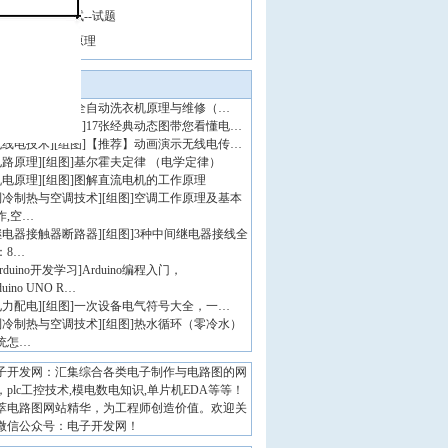
初级电工证考试--试题
软启动器工作原理
最新推荐
家电维修
]
[组图]
全自动洗衣机原理与维修（…
电动机马达
]
[组图]
17张经典动态图带您看懂电…
无线电技术
]
[组图]
【推荐】动画演示无线电传…
电路原理
]
[组图]
基尔霍夫定律 （电学定律）
机电原理
]
[组图]
图解直流电机的工作原理
制冷制热与空调技术
]
[组图]
空调工作原理及基本
作,空…
继电器接触器断路器
]
[组图]
3种中间继电器接线全
：8…
rduino开发学习
]
Arduino编程入门，
duino UNO R…
电力配电
]
[组图]
一次设备电气符号大全，一…
制冷制热与空调技术
]
[组图]
热水循环（零冷水）
统怎…
子开发网：汇集综合各类电子制作与电路图的网
，plc工控技术,模电数电知识,单片机EDA等等！
萃电路图网站精华，为工程师创造价值。欢迎关
微信公众号：电子开发网！