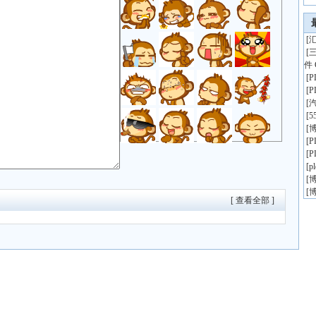
[
汇
[
件 
[
[
[
[
5
[
博
[
[
[
p
[
博
[
博
[ 查看全部 ]