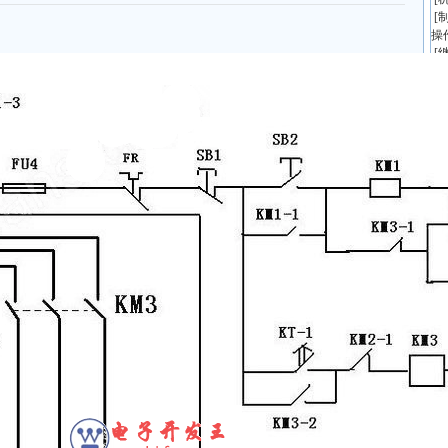
[
操
[
解
[
A
Ar
[
[
系
[
么
[
铜
[
[
设
[
器 
·
·
·