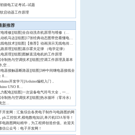
初级电工证考试--试题
软启动器工作原理
最新推荐
家电维修
]
[组图]
全自动洗衣机原理与维修（…
电动机马达
]
[组图]
17张经典动态图带您看懂电…
无线电技术
]
[组图]
【推荐】动画演示无线电传…
电路原理
]
[组图]
基尔霍夫定律 （电学定律）
机电原理
]
[组图]
图解直流电机的工作原理
制冷制热与空调技术
]
[组图]
空调工作原理及基本
作,空…
继电器接触器断路器
]
[组图]
3种中间继电器接线全
：8…
rduino开发学习
]
Arduino编程入门，
duino UNO R…
电力配电
]
[组图]
一次设备电气符号大全，一…
制冷制热与空调技术
]
[组图]
热水循环（零冷水）
统怎…
子开发网：汇集综合各类电子制作与电路图的网
，plc工控技术,模电数电知识,单片机EDA等等！
萃电路图网站精华，为工程师创造价值。欢迎关
微信公众号：电子开发网！