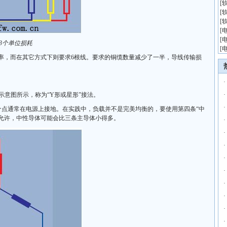
[
[
[
[
[
 3个单位损耗
[
率，而在其它方式下则要求6根线。要求的铜缆数量减少了一半，导线传输损
·
意图所示，称为“Y形或星形”接法。
·
·
通常在电源上接地。在实践中，负载并不是完美均衡的，要使用第四条“中
允许，中性导体可能会比三条主导体小得多。
·
·
·
·
·
·
·
·
·