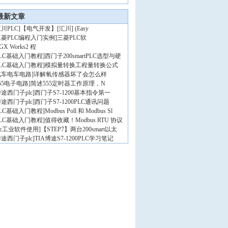
最新文章
川PLC
]
【电气开发】[汇川] (Easy
三菱PLC编程入门实例
]
三菱PLC软
GX Works2 程
PLC基础入门教程
]
西门子200smartPLC选型与硬
PLC基础入门教程
]
模拟量转换工程量转换公式
汽车电车电路
]
详解氧传感器坏了会怎么样
55电子电路
]
简述555定时器工作原理，N
途西门子plc
]
西门子S7-1200基本指令第一
途西门子plc
]
西门子S7-1200PLC通讯问题
PLC基础入门教程
]
Modbus Poll 和 Modbus Sl
PLC基础入门教程
]
值得收藏！Modbus RTU 协议
lc工业软件使用
]
【STEP7】两台200smart以太
途西门子plc
]
TIA博途S7-1200PLC学习笔记