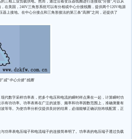
三相工业负载供电。然而，通过沿着变压器线圈进行连接或“分接”,可以从
在美国，240V三角形系统可以有分相或中心分接线圈，提供两个120V电源
压器上接地。在中心分接点和三角形接法的第三条“高脚”之间，还提供了
相”或“中心分接”线圈
代数字采样功率表，把多个电压和电流的瞬时样点乘在一起，计算瞬时功
表示有功功率。功率表将在广泛的波形、频率和功率因数范围上，准确测量有
谐波等等。为使功率分析仪提供良好的结果，必须能够正确识别布线配置，正
与功率表电压端子和电流端子的连接简单明了。功率表的电压端子透过负载
。