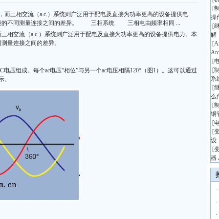
[
而三相交流（a.c.）系统则广泛用于配电及直接为功率更高的设备提供电
操
能的不同测量连接之间的差异。 三相系统 三相电由频率相同 ...
[
相交流（a.c.）系统则广泛用于配电及直接为功率更高的设备提供电力。本
解
同测量连接之间的差异。
[
A
Ar
[
[
组成。每个ac电压“相位”与另一个ac电压相隔120°（图1）。这可以通过
系
示。
[
么
[
铜
[
[
设
[
器 
·
·
·