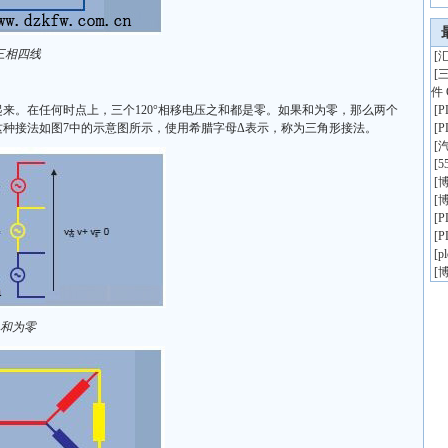
 三相四线
[
汇
[
件 
。在任何时点上，三个120°相移电压之和都是零。如果和为零，那么两个
[
种接法如图7中的示意图所示，使用希腊字母Δ表示，称为三角形接法。
[
[
[
5
[
博
[
博
[
[
[
p
[
博
之和为零