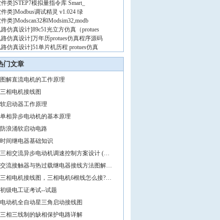
软件类
]
STEP7模拟量指令库 Smart_
软件类
]
Modbus调试精灵 v1.024 绿
软件类
]
Modscan32和Modsim32,modb
电路仿真设计
]
89c51光立方仿真（protues
电路仿真设计
]
万年历protues仿真程序源码
电路仿真设计
]
51单片机历程 protues仿真
热门文章
图解直流电机的工作原理
三相电机接线图
软启动器工作原理
单相异步电动机的基本原理
防浪涌软启动电路
时间继电器基础知识
三相交流异步电动机调速控制方案设计 (…
交流接触器与热过载继电器接线方法图解…
三相电机接线图，三相电机6根线怎么接?…
初级电工证考试--试题
电动机全自动星三角启动接线图
三相三线制的缺相保护电路详解