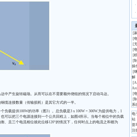
·
·
[
[
[
[
[
[
操
[
解
[
A
Ar
[
马达中产生旋转磁场。从而可以在不需要额外绕组的情况下启动马达。
[
的铜缆连接数量（传输损耗）是其它方式的一半。
系
供100W的功率（图3）。总负载是3 x 100W = 300W.为提供电力，1
电
。也可以把三个电源连接到一个公共回程上，如图4所示。当每个相位中的负载
站
衡、且三个电流相位彼此位移120°的情况下，任何时点上的电流之和都为
荟
注