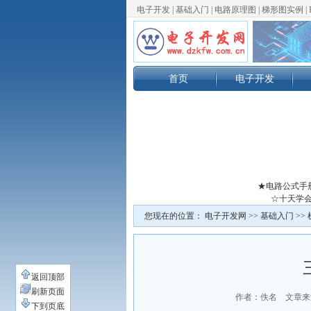
电子开发
|
基础入门
|
电路原理图
|
梯形图实例
|
首页
电子开发
★电路公式手
☆十天学会
您现在的位置：
电子开发网
>>
基础入门
>>
返回顶部
刷新页面
作者：佚名 文章来
下到页底