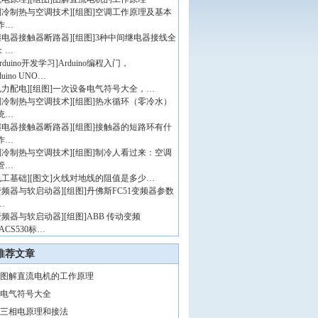
制冷制热与空调技术
]
[组图]
空调工作原理及基本
作…
继电器接触器断路器
]
[组图]
3种中间继电器接线全
：…
rduino开发学习
]
Arduino编程入门，
duino UNO…
电力配电
]
[组图]
一次设备电气符号大全，…
制冷制热与空调技术
]
[组图]
热水循环（零冷水）
统…
继电器接触器断路器
]
[组图]
接触器的短路环有什
作…
制冷制热与空调技术
]
[组图]
制冷人看过来：空调
管…
电工基础
]
[图文]
火线对地线的阻值是多少…
变频器与软启动器
]
[组图]
丹佛斯FC51变频器参数
…
变频器与软启动器
]
[组图]
ABB 传动变频
ACS530标…
推荐文章
图解直流电机的工作原理
电气符号大全
三相电原理和接法