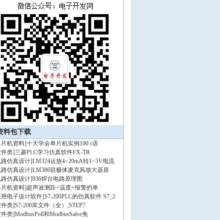
资料包下载
单片机资料
]
十天学会单片机实例100 c语
软件类
]
三菱PLC学习仿真软件FX-TR
电路仿真设计
]
LM324运放4~20mA转1~5V电流
电路仿真设计
]
LM386驻极体麦克风放大器原
电路仿真设计
]
936焊台电路原理图
单片机资料
]
超声波测距+温度+报警的单
通用电子设计软件
]
S7-200PLC的仿真软件 S7_2
软件类
]
S7-200库文件（全）,STEP7
软件类
]
ModbusPoll和ModbusSalve免