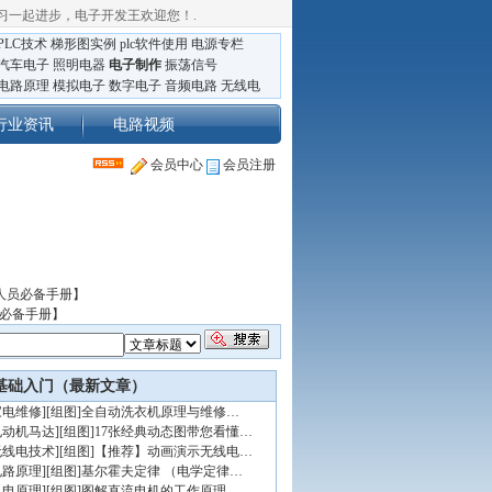
习一起进步，电子开发王欢迎您！
.
PLC技术
梯形图实例
plc软件使用
电源专栏
汽车电子
照明电器
电子制作
振荡信号
电路原理
模拟电子
数字电子
音频电路
无线电
行业资讯
电路视频
会员中心
会员注册
人员必备手册】
员必备手册】
基础入门（最新文章）
家电维修
]
[组图]
全自动洗衣机原理与维修…
电动机马达
]
[组图]
17张经典动态图带您看懂…
无线电技术
]
[组图]
【推荐】动画演示无线电…
电路原理
]
[组图]
基尔霍夫定律 （电学定律…
机电原理
]
[组图]
图解直流电机的工作原理