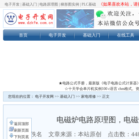
《如果喜欢本站，请按
电子开发
|
基础入门
|
电路原理图
|
梯形图实例
|
PLC基础
首页
电子开发
基础入门
在线工具
★电路公式手册，最新版《电子电路公式计算器
☆十天学会单片机实例100 c语言 chm格
您现在的位置：
电子开发网
>>
基础入门
>>
家电维修
>> 正文
电磁炉电路原理图，电磁
返回顶部
刷新页面
作者：佚名 文章来源：本站原创 点击数：
44
下到页底