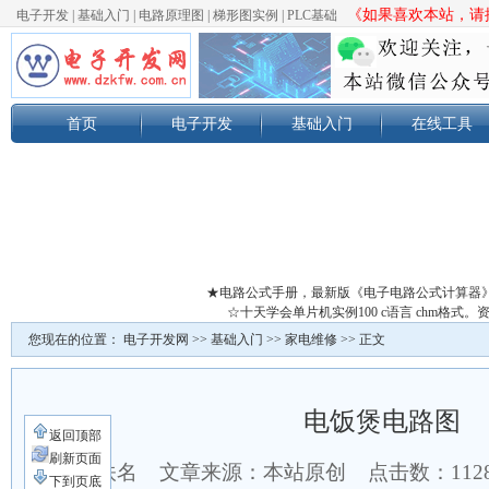
《如果喜欢本站，请按
电子开发
|
基础入门
|
电路原理图
|
梯形图实例
|
PLC基础
首页
电子开发
基础入门
在线工具
★电路公式手册，最新版《电子电路公式计算器
☆十天学会单片机实例100 c语言 chm格
您现在的位置：
电子开发网
>>
基础入门
>>
家电维修
>> 正文
电饭煲电路图
返回顶部
刷新页面
作者：佚名 文章来源：本站原创 点击数：
11
下到页底