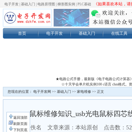
《如果喜欢本站，请按
电子开发
|
基础入门
|
电路原理图
|
梯形图实例
|
PLC基础
首页
电子开发
基础入门
在线工具
★电路公式手册，最新版《电子电路公式计算器
☆十天学会单片机实例100 c语言 chm格
您现在的位置：
电子开发网
>>
基础入门
>>
家电维修
>> 正文
鼠标维修知识_usb光电鼠标四
返回顶部
刷新页面
作者：佚名 文章来源：本站原创 点击数：
5
下到页底