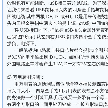
0v时也有可能线断。 uSB接口芯片见图2。为了深
让我们来看看 USB鼠标插头内的四条金手指与鼠
四线电缆,其中两根 D+, D- 或+D, -D是用来传
头内四根金手指中两边长的是电源与地线, 中间短
将 USB接口向下, 把鼠标 uSB插头金属外壳
己(如图3所示),从左到右,USB接口内四个金手指
据负、电源正。
一般鼠标内电路板上接口芯片都会提供3个引脚来连
是3.3V的电平输出脚;D+1 D-。如图4所示,括头插
外围电路正常才会产生3.3V, D一才有3V左右的电
② 万用表测通断：
用万用表的通断测试档位即蜂鸣器档位测四芯线的
插头口太小、 四条金手指用万用表的表笔是不方便
的办法做一个测试工具:几元钱买一条带有一个母口的
有两个方形口的一面用锉刀锉成一个长方形缺口,如