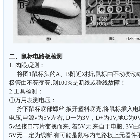
二、鼠标电路板检测
1. 肉眼观测：
将图1鼠标头的A、B附近对折,鼠标由不动变动
极管由不亮变亮,则100%是断线或碰线故障！
2.工具检测：
①万用表测电压：
拧下鼠标底部螺丝,扳开塑料底壳,将鼠标插入电脑
电压,电源v为5V左右, D一为3V，D+为0V,地G为0V
5v经接口芯片变换而来, 着5V无,来自于电脑, 3V
5V无一定为线断,有可能是鼠标内电路板上元器件不