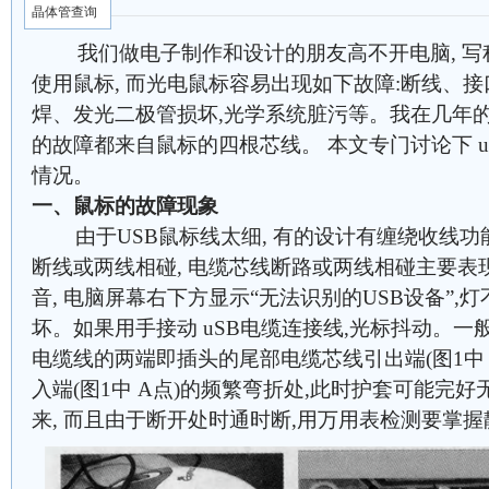
晶体管查询
我们做电子制作和设计的朋友高不开电脑, 写
使用鼠标, 而光电鼠标容易出现如下故障:断线、
焊、发光二极管损坏,光学系统脏污等。我在几年的
的故障都来自鼠标的四根芯线。 本文专门讨论下 
情况。
一、鼠标的故障现象
由于USB鼠标线太细, 有的设计有缠绕收线功
断线或两线相碰, 电缆芯线断路或两线相碰主要表现
音, 电脑屏幕右下方显示“无法识别的USB设备”,
坏。如果用手接动 uSB电缆连接线,光标抖动。
电缆线的两端即插头的尾部电缆芯线引出端(图1中
入端(图1中 A点)的频繁弯折处,此时护套可能完好
来, 而且由于断开处时通时断,用万用表检测要掌