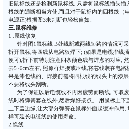
旧鼠标线还是检测新鼠标线, 只需将鼠标线插头插
根线的通断相当方使,而且对于鼠标内的四根线（
电源正)根据图3来判断也轻松自如。
三.鼠标维修
1 .原线修复
针对图1鼠标线 B处线断或两线短路的情况可采
拆开鼠标,将四线从电路板焊下; (如果是电缆排
便可),拆下前特别注意四条颜色线与焊点的对应,
去5~6cm左右, 照原样焊接或压线,将芯线装在
果是漆包线的、焊接前需将四根线的线头上的漆层刮
不要将线头刮断。
为了保证以后电缆线不再因疲劳而断线, 可取废
线时将弹簧套在线外,然后焊好接点。 用鼠标上下
上下盖边缘,让大部分弹簧在鼠标外面起缓冲作用, 
样可延长电缆线的使用寿命。
2.换线