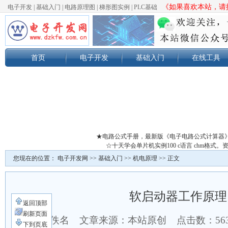
《如果喜欢本站，请按
电子开发
|
基础入门
|
电路原理图
|
梯形图实例
|
PLC基础
首页
电子开发
基础入门
在线工具
★电路公式手册，最新版《电子电路公式计算器
☆十天学会单片机实例100 c语言 chm格
您现在的位置：
电子开发网
>>
基础入门
>>
机电原理
>> 正文
软启动器工作原理
返回顶部
刷新页面
作者：佚名 文章来源：本站原创 点击数：
56
下到页底