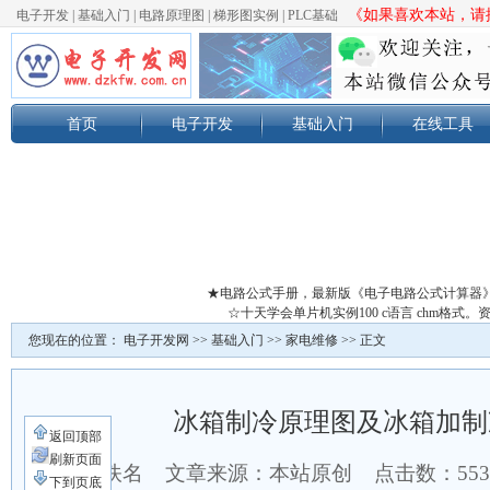
《如果喜欢本站，请按
电子开发
|
基础入门
|
电路原理图
|
梯形图实例
|
PLC基础
首页
电子开发
基础入门
在线工具
★电路公式手册，最新版《电子电路公式计算器
☆十天学会单片机实例100 c语言 chm格
您现在的位置：
电子开发网
>>
基础入门
>>
家电维修
>> 正文
冰箱制冷原理图及冰箱加制
返回顶部
刷新页面
作者：佚名 文章来源：本站原创 点击数：
55
下到页底