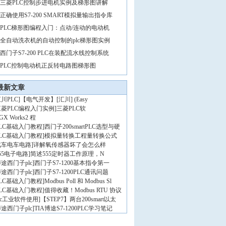
三菱PLC控制步进电机实例及梯形图讲解
正确使用S7-200 SMART模拟量输出指令库
PLC梯形图编程入门：点动/连动的电动机
全自动洗衣机的自动控制的plc梯形图实例
西门子S7-200 PLC在装配流水线控制系统
PLC控制电动机正反转电路图梯形图
最新文章
川PLC
]
【电气开发】[汇川] (Easy
三菱PLC编程入门实例
]
三菱PLC软
GX Works2 程
PLC基础入门教程
]
西门子200smartPLC选型与硬
PLC基础入门教程
]
模拟量转换工程量转换公式
汽车电车电路
]
详解氧传感器坏了会怎么样
55电子电路
]
简述555定时器工作原理，N
途西门子plc
]
西门子S7-1200基本指令第一
途西门子plc
]
西门子S7-1200PLC通讯问题
PLC基础入门教程
]
Modbus Poll 和 Modbus Sl
PLC基础入门教程
]
值得收藏！Modbus RTU 协议
lc工业软件使用
]
【STEP7】两台200smart以太
途西门子plc
]
TIA博途S7-1200PLC学习笔记