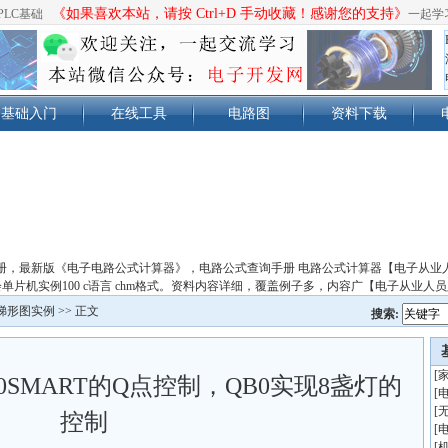
《如果喜欢本站，请按 Ctrl+D 手动收藏！感谢您的支持》
PLC基础
一起学
基础入门
在线工具
电路图
资料下载
册，最新版《电子电路公式计算器》，电路公式查询手册 电路公式计算器【电子从业
单片机实例100 c语言 chm格式。资料内容详细，覆盖例子多，内容广【电子从业人
梯形图实例
>> 正文
搜索:
[
0SMART的Q点控制，QB0实现8盏灯的
[
[
控制
[
[