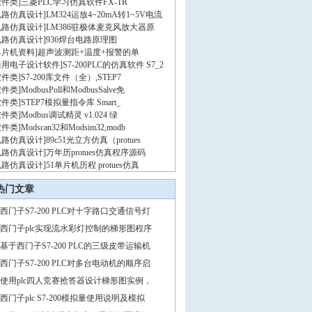
软件类
]
三菱PLC学习仿真软件FX-TR
电路仿真设计
]
LM324运放4~20mA转1~5V电流
电路仿真设计
]
LM386驻极体麦克风放大器原
电路仿真设计
]
936焊台电路原理图
单片机资料
]
超声波测距+温度+报警的单
通用电子设计软件
]
S7-200PLC的仿真软件 S7_2
软件类
]
S7-200库文件（全）,STEP7
软件类
]
ModbusPoll和ModbusSalve免
软件类
]
STEP7模拟量指令库 Smart_
软件类
]
Modbus调试精灵 v1.024 绿
软件类
]
Modscan32和Modsim32,modb
电路仿真设计
]
89c51光立方仿真（protues
电路仿真设计
]
万年历protues仿真程序源码
电路仿真设计
]
51单片机历程 protues仿真
热门文章
西门子S7-200 PLC对十字路口交通信号灯
西门子plc实现流水彩灯控制的梯形图程序
基于西门子S7-200 PLC的三级皮带运输机
西门子S7-200 PLC对多台电动机的顺序启
使用plc四人竞赛抢答器设计梯形图实例，
西门子plc S7-200模拟量使用说明及模拟