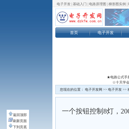
电子开发
|
基础入门
|
电路原理图
|
梯形图实例
|
首页
电子开发
★电路公式手
☆十天学会
您现在的位置：
电子开发网
>>
电子开发
>>
一个按钮控制8灯，20
返回顶部
刷新页面
下到页底