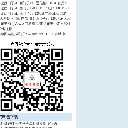
途西门子plc
]
西门子PLC通信板CB1241使用M
途西门子plc
]
西门子1200-CB1241进行MODBU
途西门子plc
]
西门子S7-1200建立ModbusTCP
PLC基础入门教程
]
实用！西门子S7-1200系列PLC
态王KingView入门教程实例
]
组态王中定义和外
设备连接
梯形图实例
]
西门子S7-200SMART PLC发脉冲
资料包下载
单片机资料
]
十天学会单片机实例100 c语