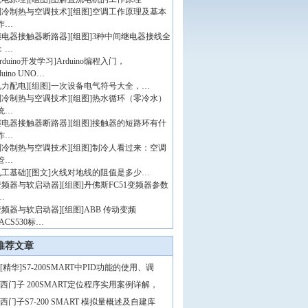
制冷制热与空调技术
]
[组图]
空调工作原理及基本
作…
继电器接触器断路器
]
[组图]
3种中间继电器接线全
：…
rduino开发学习
]
Arduino编程入门，
duino UNO…
电力配电
]
[组图]
一次设备电气符号大全，…
制冷制热与空调技术
]
[组图]
热水循环（零冷水）
统…
继电器接触器断路器
]
[组图]
接触器的短路环有什
作…
制冷制热与空调技术
]
[组图]
制冷人看过来：空调
管…
电工基础
]
[图文]
火线对地线的阻值是多少…
变频器与软启动器
]
[组图]
丹佛斯FC51变频器参数
…
变频器与软启动器
]
[组图]
ABB 传动变频
ACS530标…
推荐文章
[精华]S7-200SMART中PID功能的使用、调
西门子 200SMART定位程序实用案例详解，
西门子S7-200 SMART 模拟量概述及自建库