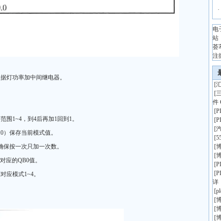
·
电
站
荟
注
根据灯功率加中间继电器。
[
汇
[
件 
[
，范围1~4，到4后再加1回到1。
[
[
10）保存当前模式值。
[
5
，确保按一次只加一次数。
[
博
[
博
对应的QB0值。
[
[
对应模式1~4。
详
[
p
[
博
[
博
[
博