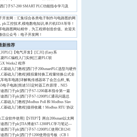
西门子S7-200 SMART PLC功能指令学习及
子开发网：汇集综合各类电子制作与电路图的网
，plc工控技术,模电数电知识,单片机EDA等等！
萃电路图网站精华，为工程师创造价值。欢迎关
微信公众号：电子开发网！
最新推荐
川PLC
]
【电气开发】[汇川] (Easy系
三菱PLC编程入门实例
]
三菱PLC软
GX Works2 程序
PLC基础入门教程
]
西门子200smartPLC选型与硬件
PLC基础入门教程
]
模拟量转换工程量转换公式全
汽车电车电路
]
详解氧传感器坏了会怎么样_氧
55电子电路
]
简述555定时器工作原理，NE5
途西门子plc
]
西门子S7-1200基本指令第一篇
途西门子plc
]
西门子S7-1200PLC通讯问题总
PLC基础入门教程
]
Modbus Poll 和 Modbus Slav
PLC基础入门教程
]
值得收藏！Modbus RTU 协议
lc工业软件使用
]
【STEP7】两台200smart以太网
途西门子plc
]
TIA博途S7-1200PLC学习笔记—
途西门子plc
]
西门子S7-1200PLC使用CB1241
途西门子plc
]
西门子1200使用信号板（CB 1