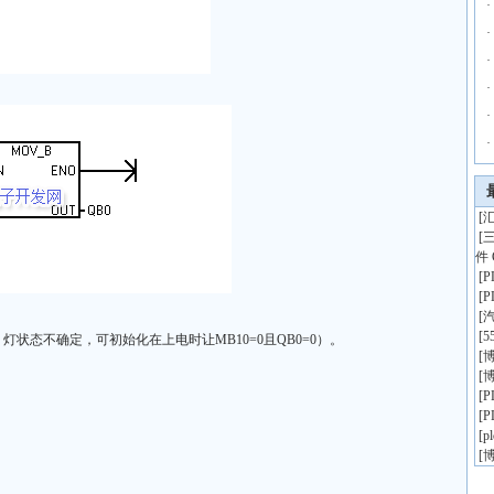
·
·
·
·
·
·
[
汇
[
件 
[
[
[
[
5
前，灯状态不确定，可初始化在上电时让MB10=0且QB0=0）。
[
博
[
博
[
[
[
p
[
博