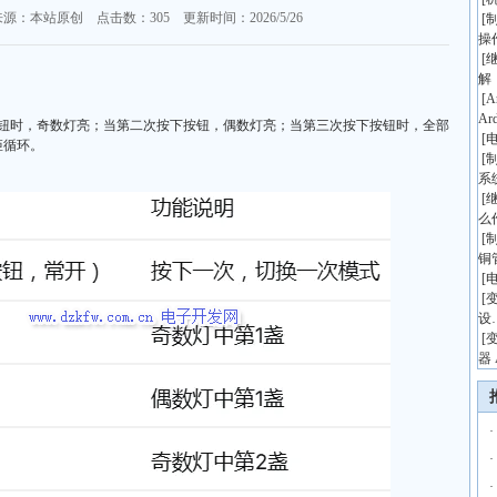
来源：本站原创 点击数：
305 更新时间：2026/5/26
[
操
[
解
[
A
Ar
按钮时，奇数灯亮；当第二次按下按钮，偶数灯亮；当第三次按下按钮时，全部
[
矩循环。
[
系
[
么
[
铜
[
[
设
[
器 
·
·
·