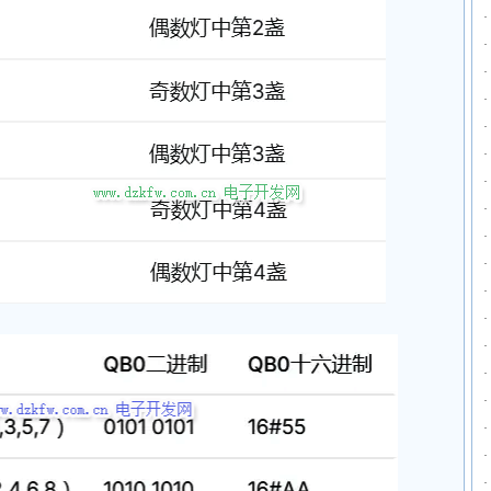
·
·
·
·
·
·
·
·
·
·
·
·
·
·
·
·
·
·