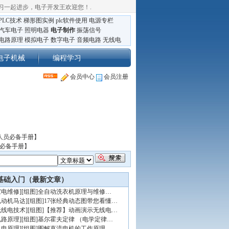
习一起进步，电子开发王欢迎您！
.
PLC技术
梯形图实例
plc软件使用
电源专栏
汽车电子
照明电器
电子制作
振荡信号
电路原理
模拟电子
数字电子
音频电路
无线电
电子机械
编程学习
会员中心
会员注册
人员必备手册】
员必备手册】
基础入门（最新文章）
家电维修
]
[组图]
全自动洗衣机原理与维修…
电动机马达
]
[组图]
17张经典动态图带您看懂…
无线电技术
]
[组图]
【推荐】动画演示无线电…
电路原理
]
[组图]
基尔霍夫定律 （电学定律…
机电原理
]
[组图]
图解直流电机的工作原理