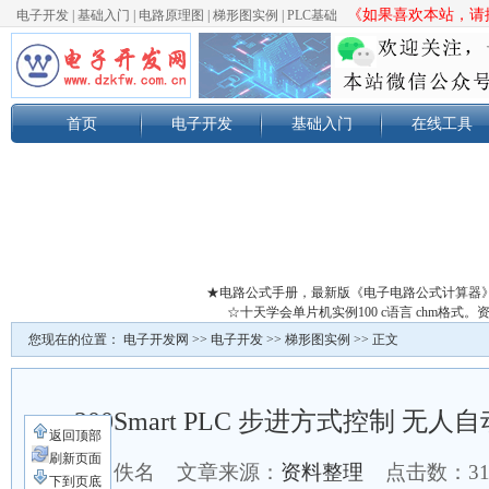
《如果喜欢本站，请按
电子开发
|
基础入门
|
电路原理图
|
梯形图实例
|
PLC基础
首页
电子开发
基础入门
在线工具
★电路公式手册，最新版《电子电路公式计算器
☆十天学会单片机实例100 c语言 chm格
您现在的位置：
电子开发网
>>
电子开发
>>
梯形图实例
>> 正文
200Smart PLC 步进方式控制 
返回顶部
刷新页面
作者：佚名 文章来源：
资料整理
点击数：
3
下到页底