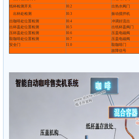
纸杯检测开关
I0.2
出热水阀门
出杯处检测
I0.3
振动搅拌机
出咖啡处位置检测
I0.4
冲调好流出
出杯盖处位置检测
I0.5
出纸杯盖阀门
压杯盖处位置检测
I0.6
压盖电磁阀
取咖啡处位置检测
I0.7
压盖电磁阀
安全门
I1.0
取咖啡门
故障信号