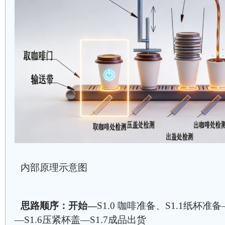
内部原理示意图
思路顺序：开始—
S1.0 咖啡准备、S1.1纸杯准备
—S1.6压紧杯盖—S1.7成品出货