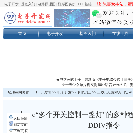
《如果喜欢本站，请按
电子开发
|
基础入门
|
电路原理图
|
梯形图实例
|
PLC基础
首页
电子开发
基础入门
在线工具
★电路公式手册，最新版《电子电路公式计算器
☆十天学会单片机实例100 c语言 chm格
您现在的位置：
电子开发网
>>
电子开发
>>
其他PLC
>>
三菱PLC编程入门实例
三菱plc“多个开关控制一盏灯”的多种
返回顶部
DDIV指令
刷新页面
下到页底