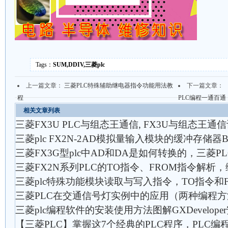
Tags：
SUM,DDIV,三菱plc
上一篇文章：
三菱PLC特殊辅助继电器指令功能用法教
下一篇文章：
程
PLC编程一通百通
相关文章列表
三菱FX3U PLC与组态王通信, FX3U与组态王
三菱plc FX2N-2AD模拟量输入模块的缓冲存储器
三菱FX3G型plc中AD和DA是如何转换的，三菱
三菱FX2N系列PLC的TO指令、FROM指令解析
三菱plc特殊功能模块读取与写入指令，TO指令和
三菱PLC在交通信号灯实例中的应用（两种编程方
三菱plc编程软件的安装使用方法图解GXDevelope
【三菱PLC】掌握这7个经典的PLC程序，PLC编