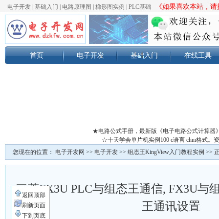
《如果喜欢本站，请按
电子开发
|
基础入门
|
电路原理图
|
梯形图实例
|
PLC基础
首页
电子开发
基础入门
在线工具
★电路公式手册，最新版《电子电路公式计算器
☆十天学会单片机实例100 c语言 chm格
您现在的位置：
电子开发网
>>
电子开发
>>
组态王KingView入门教程实例
>> 
三菱FX3U PLC与组态王通信, FX3
返回顶部
王通讯设置
刷新页面
下到页底