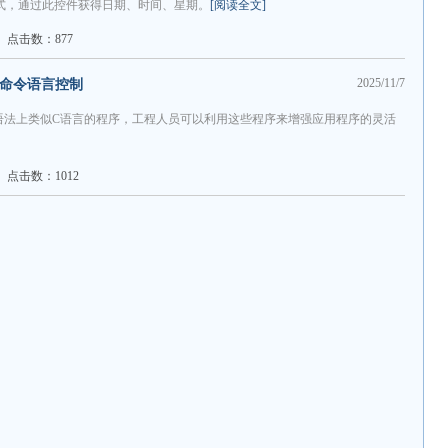
时间两种格式，通过此控件获得日期、时间、星期。
[阅读全文]
点击数：877
2025/11/7
的命令语言控制
种在语法上类似C语言的程序，工程人员可以利用这些程序来增强应用程序的灵活
点击数：1012