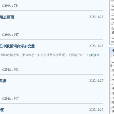
·
·
点击数：784
·
·
2025/11/25
建组态画面
·
·
·
·
点击数：687
·
·
组
2025/11/25
王中数据词典添加变量
要增加数据变量，那么组态王如何创建数据变量呢？下面就介绍一下
[阅读全
[
汇
[
件 
点击数：692
[
[
[
2025/11/25
库源
[
5
[
博
[
博
[
点击数：867
[
[
p
2025/11/25
棒图
[
博