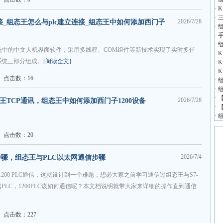
·
K
·
三
2026/7/28
的连接_组态王怎么与plc建立连接_组态王中如何添加西门子
·
·
·
组
ws系统中的中文人机界面软件，采用多线程、COM组件等新技术实现了实时多任
·
K
系统三部分组成。
[阅读全文]
·
K
·
K
点击数：16
·
组
·
·
【
2026/7/28
C与组态王TCP通讯，组态王中如何添加西门子1200设备
·
【
·
组
点击数：20
2026/7/4
信步骤，组态王与PLC以太网通信步骤
200 PLC通信，这就设计到一个难题，想必大家之前学习通信过组态王与S7-
高端PLC，1200PLC该如何通信呢？本文档说明就带大家来详细的操作直到通信
点击数：227