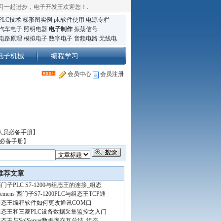
习一起进步，电子开发王欢迎您！
.
PLC技术
梯形图实例
plc软件使用
电源专栏
汽车电子
照明电器
电子制作
振荡信号
电路原理
模拟电子
数字电子
音频电路
无线电
电子机械
编程学习
会员中心
会员注册
人员必备手册】
员必备手册】
推荐文章
门子PLC S7-1200与组态王的连接_组态
iemens 西门子S7-1200PLC与组态王TCP通
组态王编程软件如何更改通讯COM口
组态王和三菱PLC设备数据采集监控之入门
态王与SqlServer数据库交互总结_组态