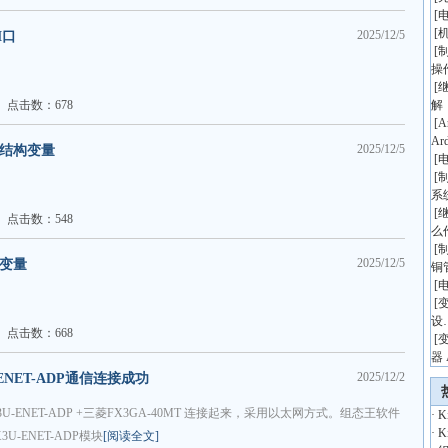
[
[
2025/12/5
M口
[
操
[
点击数：678
解
[
A
Ar
2025/12/5
义结构变量
[
[
系
[
点击数：548
么
[
2025/12/5
建变量
铜
[
[
设
点击数：668
[
器 
2025/12/2
U-ENET-ADP通信连接成功
3U-ENET-ADP +三菱FX3GA-40MT 连接起来，采用以太网方式。组态王软件
·
K
·
K
U-ENET-ADP模块
[阅读全文]