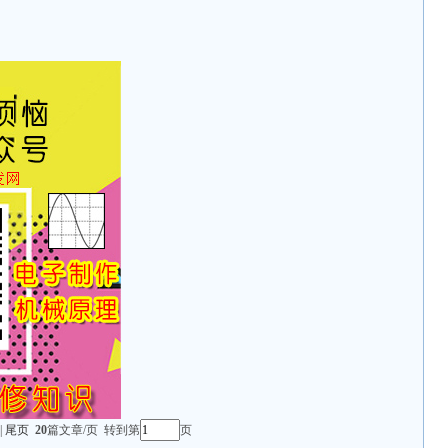
|
尾页
20
篇文章/页 转到第
页