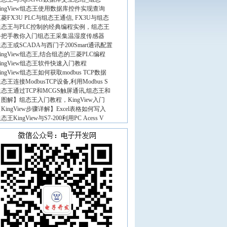
ingView组态王使用数据库控件实现查询
菱FX3U PLC与组态王通信, FX3U与组态
组态王与PLC控制的经典编程实例，组态王
手把手教你入门组态王采集温湿度传感器
态王或SCADA与西门子200Smart通讯配置
ingView组态王,结合组态的三菱PLC编程
ingView组态王软件快速入门教程
ingView组态王如何获取modbus TCP数据
态王连接ModbusTCP设备,利用Modbus S
组态王通过TCP和MCGS触屏通讯,组态王和
图解】组态王入门教程，KingView入门
KingView步骤详解】Excel表格如何写入
态王KingView与S7-200利用PC Acess V