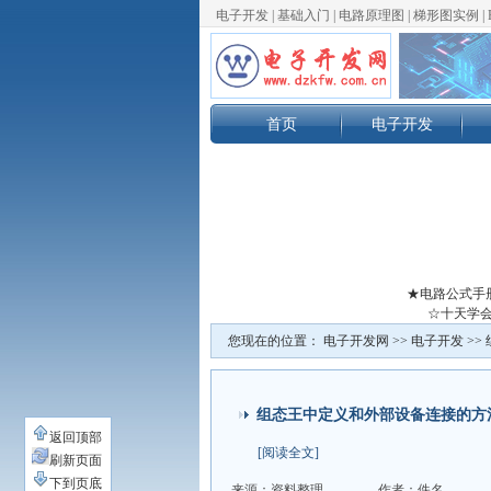
电子开发
|
基础入门
|
电路原理图
|
梯形图实例
|
首页
电子开发
★电路公式手
☆十天学会
您现在的位置：
电子开发网
>>
电子开发
>>
组态王中定义和外部设备连接的方
返回顶部
[阅读全文]
刷新页面
下到页底
来源：资料整理
作者：佚名