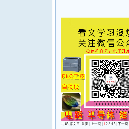
共
85
篇文章 首页 | 上一页 |
1
2
3
4
5
|
下一页