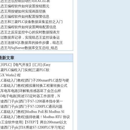
组态王怎么控制自动打印EXCEL表
组态王编程软件如何设置按钮图元
组态王用按键如何实现画面切换
组态王编程软件如何配置报警信息
组态王和三菱PLC设备数据采集监控之入门
组态王编程软件如何设置网络配置信息
组态王之反应监控中心的实时数据报表方
通过数据库记录，实现组态王监控设备运
组态王连接SQL数据库的操作步骤，组态王
态王与SqlServer数据库交互总结_组态
最新文章
川PLC
]
【电气开发】[汇川] (Easy
三菱PLC编程入门实例
]
三菱PLC软
GX Works2 程
PLC基础入门教程
]
西门子200smartPLC选型与硬
PLC基础入门教程
]
模拟量转换工程量转换公式
汽车电车电路
]
详解氧传感器坏了会怎么样
55电子电路
]
简述555定时器工作原理，N
途西门子plc
]
西门子S7-1200基本指令第一
途西门子plc
]
西门子S7-1200PLC通讯问题
PLC基础入门教程
]
Modbus Poll 和 Modbus Sl
PLC基础入门教程
]
值得收藏！Modbus RTU 协议
lc工业软件使用
]
【STEP7】两台200smart以太
途西门子plc
]
TIA博途S7-1200PLC学习笔记