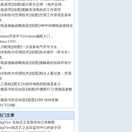
电路原理
]
[组图]
基尔霍夫定律 （电学定律…
机电原理
]
[组图]
图解直流电机的工作原理
制冷制热与空调技术
]
[组图]
空调工作原理及基本
作…
继电器接触器断路器
]
[组图]
3种中间继电器接线全
：…
rduino开发学习
]
Arduino编程入门，
duino UNO…
电力配电
]
[组图]
一次设备电气符号大全，…
制冷制热与空调技术
]
[组图]
热水循环（零冷水）
统…
继电器接触器断路器
]
[组图]
接触器的短路环有什
作…
制冷制热与空调技术
]
[组图]
制冷人看过来：空调
管…
电工基础
]
[图文]
火线对地线的阻值是多少…
变频器与软启动器
]
[组图]
丹佛斯FC51变频器参数
…
变频器与软启动器
]
[组图]
ABB 传动变频
ACS530标…
热门文章
ingView 在组态王里面添加立体棒图
ingView组态王之反应监控中心的命令语