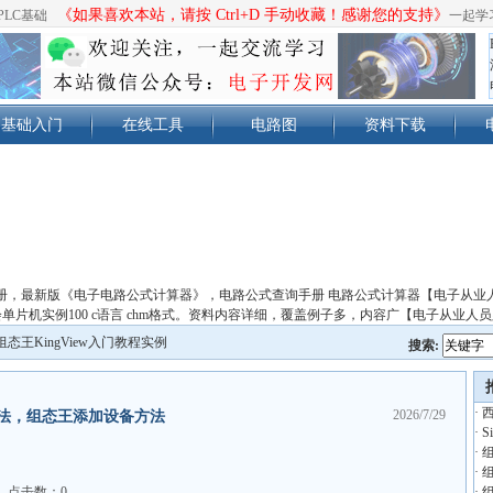
《如果喜欢本站，请按 Ctrl+D 手动收藏！感谢您的支持》
PLC基础
一起学
基础入门
在线工具
电路图
资料下载
册，最新版《电子电路公式计算器》，电路公式查询手册 电路公式计算器【电子从业
单片机实例100 c语言 chm格式。资料内容详细，覆盖例子多，内容广【电子从业人
组态王KingView入门教程实例
搜索:
·
西
2026/7/29
法，组态王添加设备方法
·
S
·
·
点击数：0
·
组