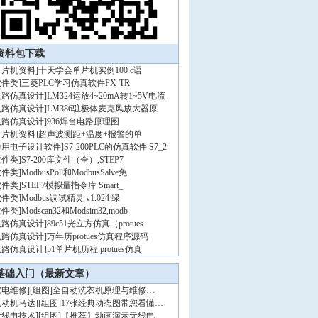
资料包下载
单片机资料
]
十天学会单片机实例100 c语
软件类
]
三菱PLC学习仿真软件FX-TR
电路仿真设计
]
LM324运放4~20mA转1~5V电流
电路仿真设计
]
LM386驻极体麦克风放大器原
电路仿真设计
]
936焊台电路原理图
单片机资料
]
超声波测距+温度+报警的单
通用电子设计软件
]
S7-200PLC的仿真软件 S7_2
软件类
]
S7-200库文件（全）,STEP7
软件类
]
ModbusPoll和ModbusSalve免
软件类
]
STEP7模拟量指令库 Smart_
软件类
]
Modbus调试精灵 v1.024 绿
软件类
]
Modscan32和Modsim32,modb
电路仿真设计
]
89c51光立方仿真（protues
电路仿真设计
]
万年历protues仿真程序源码
电路仿真设计
]
51单片机历程 protues仿真
基础入门（最新文章）
家电维修
]
[组图]
全自动洗衣机原理与维修…
电动机马达
]
[组图]
17张经典动态图带您看懂…
无线电技术
]
[组图]
【推荐】动画演示无线电…