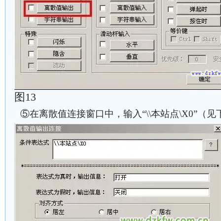
图13
⑤在离散值连接窗口中，输入“\\本站点\X0”（见