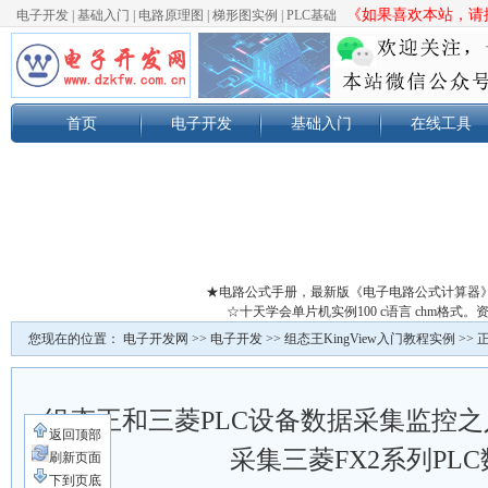
《如果喜欢本站，请按
电子开发
|
基础入门
|
电路原理图
|
梯形图实例
|
PLC基础
首页
电子开发
基础入门
在线工具
★电路公式手册，最新版《电子电路公式计算器
☆十天学会单片机实例100 c语言 chm格
您现在的位置：
电子开发网
>>
电子开发
>>
组态王KingView入门教程实例
>> 
组态王和三菱PLC设备数据采集监控
返回顶部
采集三菱FX2系列PL
刷新页面
下到页底