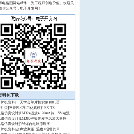
萃电路图网站精华，为工程师创造价值。欢迎关
微信公众号：电子开发网！
资料包下载
单片机资料
]
十天学会单片机实例100 c语
软件类
]
三菱PLC学习仿真软件FX-TR
电路仿真设计
]
LM324运放4~20mA转1~5V电流
电路仿真设计
]
LM386驻极体麦克风放大器原
电路仿真设计
]
936焊台电路原理图
单片机资料
]
超声波测距+温度+报警的单