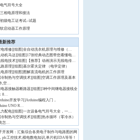
电气符号大全
三相电原理和接法
初级电工证考试--试题
软启动器工作原理
最新推荐
家电维修
]
[组图]
全自动洗衣机原理与维修（…
电动机马达
]
[组图]
17张经典动态图带您看懂电…
无线电技术
]
[组图]
【推荐】动画演示无线电传…
电路原理
]
[组图]
基尔霍夫定律 （电学定律）
机电原理
]
[组图]
图解直流电机的工作原理
制冷制热与空调技术
]
[组图]
空调工作原理及基本
作,空…
继电器接触器断路器
]
[组图]
3种中间继电器接线全
：8…
rduino开发学习
]
Arduino编程入门，
duino UNO R…
电力配电
]
[组图]
一次设备电气符号大全，一…
制冷制热与空调技术
]
[组图]
热水循环（零冷水）
统怎…
子开发网：汇集综合各类电子制作与电路图的网
，plc工控技术,模电数电知识,单片机EDA等等！