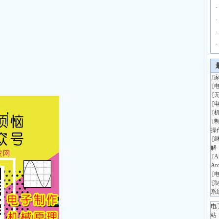
·
·
·
·
[
[
[
[
[
[
操
[
解
[
A
Ar
[
[
系
电
站