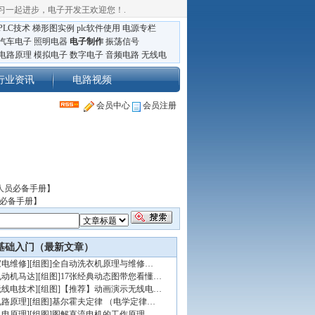
习一起进步，电子开发王欢迎您！
.
PLC技术
梯形图实例
plc软件使用
电源专栏
汽车电子
照明电器
电子制作
振荡信号
电路原理
模拟电子
数字电子
音频电路
无线电
行业资讯
电路视频
会员中心
会员注册
人员必备手册】
员必备手册】
基础入门（最新文章）
家电维修
]
[组图]
全自动洗衣机原理与维修…
电动机马达
]
[组图]
17张经典动态图带您看懂…
无线电技术
]
[组图]
【推荐】动画演示无线电…
电路原理
]
[组图]
基尔霍夫定律 （电学定律…
机电原理
]
[组图]
图解直流电机的工作原理