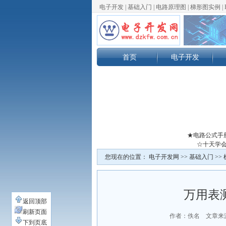
电子开发
|
基础入门
|
电路原理图
|
梯形图实例
|
首页
电子开发
★电路公式手
☆十天学会
您现在的位置：
电子开发网
>>
基础入门
>>
万用表
返回顶部
刷新页面
作者：佚名 文章来
下到页底