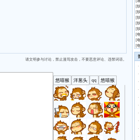
[
[
[
[
[
[
[
[
[
请文明参与讨论，禁止漫骂攻击，不要恶意评论、违禁词语。
·
·
·
·
·
·
·
·
·
·