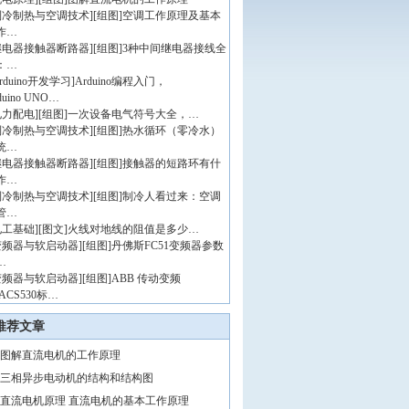
制冷制热与空调技术
]
[组图]
空调工作原理及基本
作…
继电器接触器断路器
]
[组图]
3种中间继电器接线全
：…
rduino开发学习
]
Arduino编程入门，
duino UNO…
电力配电
]
[组图]
一次设备电气符号大全，…
制冷制热与空调技术
]
[组图]
热水循环（零冷水）
统…
继电器接触器断路器
]
[组图]
接触器的短路环有什
作…
制冷制热与空调技术
]
[组图]
制冷人看过来：空调
管…
电工基础
]
[图文]
火线对地线的阻值是多少…
变频器与软启动器
]
[组图]
丹佛斯FC51变频器参数
…
变频器与软启动器
]
[组图]
ABB 传动变频
ACS530标…
推荐文章
图解直流电机的工作原理
三相异步电动机的结构和结构图
直流电机原理 直流电机的基本工作原理