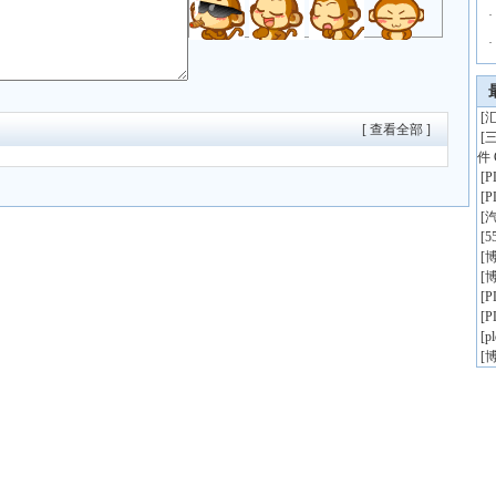
·
·
[
汇
[ 查看全部 ]
[
件 
[
[
[
[
5
[
博
[
博
[
[
[
p
[
博