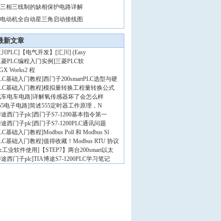
三相三线制的缺相保护电路详解
电动机全自动星三角启动接线图
最新文章
川PLC
]
【电气开发】[汇川] (Easy
三菱PLC编程入门实例
]
三菱PLC软
GX Works2 程
PLC基础入门教程
]
西门子200smartPLC选型与硬
PLC基础入门教程
]
模拟量转换工程量转换公式
汽车电车电路
]
详解氧传感器坏了会怎么样
55电子电路
]
简述555定时器工作原理，N
途西门子plc
]
西门子S7-1200基本指令第一
途西门子plc
]
西门子S7-1200PLC通讯问题
PLC基础入门教程
]
Modbus Poll 和 Modbus Sl
PLC基础入门教程
]
值得收藏！Modbus RTU 协议
lc工业软件使用
]
【STEP7】两台200smart以太
途西门子plc
]
TIA博途S7-1200PLC学习笔记