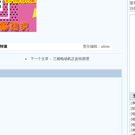
荟
注
,转速
责任编辑：admin
下一个文章：
三相电动机正反转原理
[
[
[
[
[
[