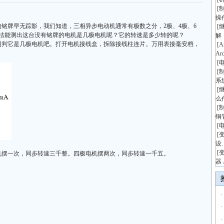
[
操
铭牌早无踪影，我们知道，三相异步电动机通常有极数之分，2极、4极、6
[
办法能测出这台没有铭牌的电机是几极电机呢？它的转速是多少转的呢？
解
测判它是几极电机吧。打开电机接线盒，拆除接线柱连片。万用表接毫安档，
[
A
Ar
[
[
系
[
么
[
铜
[
[
设
[
机摆一次，同步转速三千整。四极电机摆两次，同步转速一千五。
器 
·
·
·