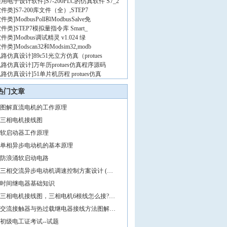
通用电子设计软件
]
S7-200PLC的仿真软件 S7_2
软件类
]
S7-200库文件（全）,STEP7
软件类
]
ModbusPoll和ModbusSalve免
软件类
]
STEP7模拟量指令库 Smart_
软件类
]
Modbus调试精灵 v1.024 绿
软件类
]
Modscan32和Modsim32,modb
电路仿真设计
]
89c51光立方仿真（protues
电路仿真设计
]
万年历protues仿真程序源码
电路仿真设计
]
51单片机历程 protues仿真
热门文章
图解直流电机的工作原理
三相电机接线图
软启动器工作原理
单相异步电动机的基本原理
防浪涌软启动电路
三相交流异步电动机调速控制方案设计 (…
时间继电器基础知识
三相电机接线图，三相电机6根线怎么接?…
交流接触器与热过载继电器接线方法图解…
初级电工证考试--试题