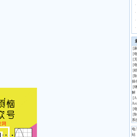
·
·
·
·
[
[
[
[
[
[
操
[
解
[
A
Ar
[
[
系
电
站