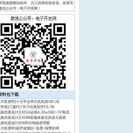
萃电路图网站精华，为工程师创造价值。欢迎关
微信公众号：电子开发网！
资料包下载
单片机资料
]
十天学会单片机实例100 c语
软件类
]
三菱PLC学习仿真软件FX-TR
电路仿真设计
]
LM324运放4~20mA转1~5V电流
电路仿真设计
]
LM386驻极体麦克风放大器原
电路仿真设计
]
936焊台电路原理图
单片机资料
]
超声波测距+温度+报警的单