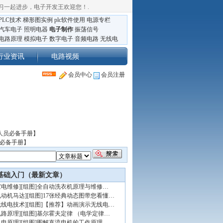
习一起进步，电子开发王欢迎您！
.
PLC技术
梯形图实例
plc软件使用
电源专栏
汽车电子
照明电器
电子制作
振荡信号
电路原理
模拟电子
数字电子
音频电路
无线电
行业资讯
电路视频
会员中心
会员注册
人员必备手册】
员必备手册】
基础入门（最新文章）
家电维修
]
[组图]
全自动洗衣机原理与维修…
电动机马达
]
[组图]
17张经典动态图带您看懂…
无线电技术
]
[组图]
【推荐】动画演示无线电…
电路原理
]
[组图]
基尔霍夫定律 （电学定律…
机电原理
]
[组图]
图解直流电机的工作原理