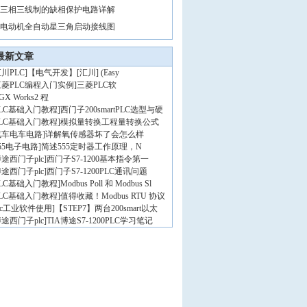
三相三线制的缺相保护电路详解
电动机全自动星三角启动接线图
最新文章
川PLC
]
【电气开发】[汇川] (Easy
三菱PLC编程入门实例
]
三菱PLC软
GX Works2 程
PLC基础入门教程
]
西门子200smartPLC选型与硬
PLC基础入门教程
]
模拟量转换工程量转换公式
汽车电车电路
]
详解氧传感器坏了会怎么样
55电子电路
]
简述555定时器工作原理，N
途西门子plc
]
西门子S7-1200基本指令第一
途西门子plc
]
西门子S7-1200PLC通讯问题
PLC基础入门教程
]
Modbus Poll 和 Modbus Sl
PLC基础入门教程
]
值得收藏！Modbus RTU 协议
lc工业软件使用
]
【STEP7】两台200smart以太
途西门子plc
]
TIA博途S7-1200PLC学习笔记