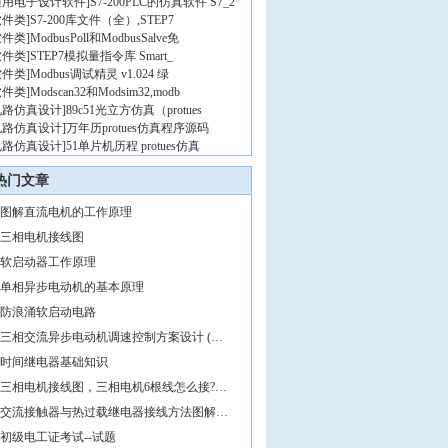
通用电子设计软件
]
S7-200PLC的仿真软件 S7_2
软件类
]
S7-200库文件（全）,STEP7
软件类
]
ModbusPoll和ModbusSalve免
软件类
]
STEP7模拟量指令库 Smart_
软件类
]
Modbus调试精灵 v1.024 绿
软件类
]
Modscan32和Modsim32,modb
电路仿真设计
]
89c51光立方仿真（protues
电路仿真设计
]
万年历protues仿真程序源码
电路仿真设计
]
51单片机历程 protues仿真
热门文章
图解直流电机的工作原理
三相电机接线图
软启动器工作原理
单相异步电动机的基本原理
防浪涌软启动电路
三相交流异步电动机调速控制方案设计 (…
时间继电器基础知识
三相电机接线图，三相电机6根线怎么接?…
交流接触器与热过载继电器接线方法图解…
初级电工证考试--试题