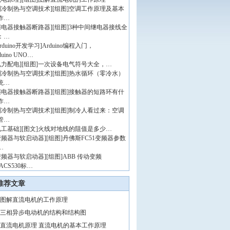
制冷制热与空调技术
]
[组图]
空调工作原理及基本
作…
继电器接触器断路器
]
[组图]
3种中间继电器接线全
：…
rduino开发学习
]
Arduino编程入门，
duino UNO…
电力配电
]
[组图]
一次设备电气符号大全，…
制冷制热与空调技术
]
[组图]
热水循环（零冷水）
统…
继电器接触器断路器
]
[组图]
接触器的短路环有什
作…
制冷制热与空调技术
]
[组图]
制冷人看过来：空调
管…
电工基础
]
[图文]
火线对地线的阻值是多少…
变频器与软启动器
]
[组图]
丹佛斯FC51变频器参数
…
变频器与软启动器
]
[组图]
ABB 传动变频
ACS530标…
推荐文章
图解直流电机的工作原理
三相异步电动机的结构和结构图
直流电机原理 直流电机的基本工作原理