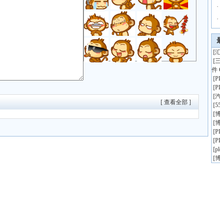
·
·
[
汇
[
件 
[
[
[
[ 查看全部 ]
[
5
[
博
[
博
[
[
[
p
[
博