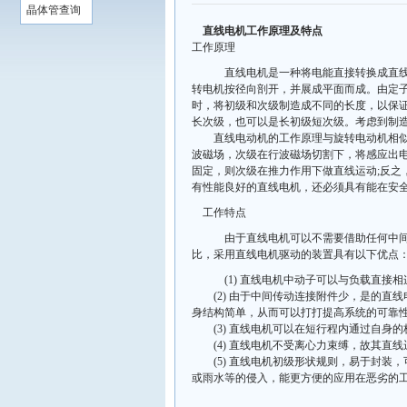
晶体管查询
直线电机工作原理及特点
工作原理
直线电机是一种将电能直接转换成直线运
转电机按径向剖开，并展成平面而成。由定
时，将初级和次级制造成不同的长度，以保
长次级，也可以是长初级短次级。考虑到制
直线电动机的工作原理与旋转电动机相似。
波磁场，次级在行波磁场切割下，将感应出
固定，则次级在推力作用下做直线运动;反之
有性能良好的直线电机，还必须具有能在安
工作特点
由于直线电机可以不需要借助任何中间转
比，采用直线电机驱动的装置具有以下优点
(1) 直线电机中动子可以与负载直接
(2) 由于中间传动连接附件少，是的直
身结构简单，从而可以打打提高系统的可靠
(3) 直线电机可以在短行程内通过自身的
(4) 直线电机不受离心力束缚，故其直线
(5) 直线电机初级形状规则，易于封装
或雨水等的侵入，能更方便的应用在恶劣的