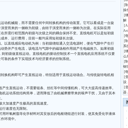
[
操
[
解
动机械能，而不需要任何中间转换机构的传动装置。它可以看成是一台旋
[
A
子演变而来的一侧称为初级，由转子演变而来的一侧称为次级。在实际应用
Ar
证在所需行程范围内初级与次级之间的耦合保持不变。直线电机可以是短初级
[
造成本、运行费用，目前一般均采用短初级长次级。
[
以直线感应电动机为例：当初级绕组通入交流电源时，便在气隙中产生行
系
电动势并产生电流，该电流与气隙中的磁场相作用就产生电磁推力。如果初级
[
，则初级做直线运动。直线电机的驱动控制技术一个直线电机应用系统不仅要
么
全可靠的条件下实现技术与经济要求的控制系统。
[
铜
[
换机构即可产生直线运动，特别适用于直线运动场合。与传统旋转电机相
[
：
设
[
相连产生直线运动，不需要链条、丝杠等中间传懂机构，可大大提高传递效率。
器 
线电机运动系统结构简单，进而降低了由机械摩擦带来的噪声干扰，又由于其本
性。
极大加速度产生极高的直线速度。
运行速度也无限制。
·
，可用环氧树脂等化学材料对其安放后的电枢绕组进行封装，使其免受化学液体
·
工作环境中。
·