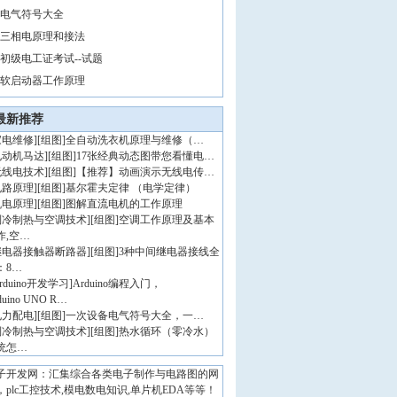
电气符号大全
三相电原理和接法
初级电工证考试--试题
软启动器工作原理
最新推荐
家电维修
]
[组图]
全自动洗衣机原理与维修（…
电动机马达
]
[组图]
17张经典动态图带您看懂电…
无线电技术
]
[组图]
【推荐】动画演示无线电传…
电路原理
]
[组图]
基尔霍夫定律 （电学定律）
机电原理
]
[组图]
图解直流电机的工作原理
制冷制热与空调技术
]
[组图]
空调工作原理及基本
作,空…
继电器接触器断路器
]
[组图]
3种中间继电器接线全
：8…
rduino开发学习
]
Arduino编程入门，
duino UNO R…
电力配电
]
[组图]
一次设备电气符号大全，一…
制冷制热与空调技术
]
[组图]
热水循环（零冷水）
统怎…
子开发网：汇集综合各类电子制作与电路图的网
，plc工控技术,模电数电知识,单片机EDA等等！