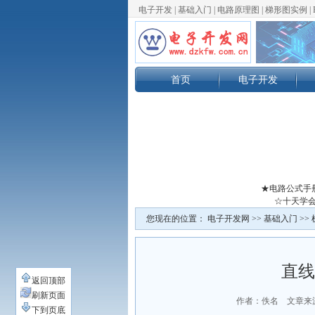
电子开发
|
基础入门
|
电路原理图
|
梯形图实例
|
首页
电子开发
★电路公式手
☆十天学会
您现在的位置：
电子开发网
>>
基础入门
>>
直线
返回顶部
刷新页面
作者：佚名 文章来
下到页底