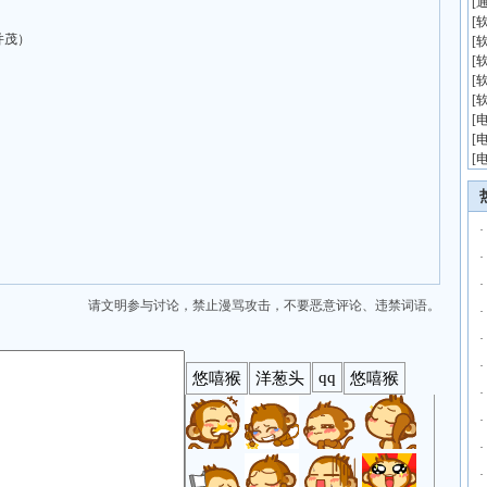
[
[
并茂）
[
[
[
[
[
[
[
·
·
·
请文明参与讨论，禁止漫骂攻击，不要恶意评论、违禁词语。
·
·
·
·
·
·
·