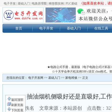
《如果喜欢本站，请按
电子开发
|
基础入门
|
电路原理图
|
梯形图实例
|
PLC基础
首页
电子开发
基础入门
在线工具
★电路公式手册，最新版《电子电路公式计算器
☆十天学会单片机实例100 c语言 chm格
您现在的位置：
电子开发网
>>
基础入门
>>
家电维修
>> 正文
抽油烟机侧吸好还是直吸好,工
返回顶部
刷新页面
作者：佚名 文章来源：本站原创 点击数：
3
下到页底