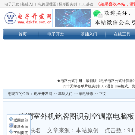
《如果喜欢本站，请按
电子开发
|
基础入门
|
电路原理图
|
梯形图实例
|
PLC基础
首页
电子开发
基础入门
在线工具
★电路公式手册，最新版《电子电路公式计算器
☆十天学会单片机实例100 c语言 chm格
您现在的位置：
电子开发网
>>
基础入门
>>
家电维修
>> 正文
空调室外机铭牌图识别空调器电脑板
返回顶部
刷新页面
作者：佚名 文章来源：本站原创 点击数：
94
下到页底