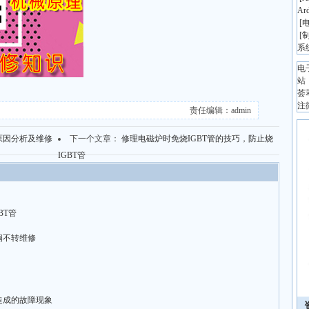
Ar
[
[
系
电
站
荟
注
责任编辑：admin
原因分析及维修
下一个文章：
修理电磁炉时免烧IGBT管的技巧，防止烧
IGBT管
BT管
扇不转维修
造成的故障现象