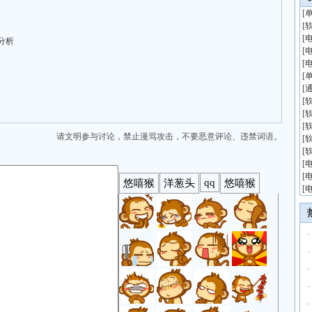
[
[
[
分析
[
[
[
[
[
[
[
请文明参与讨论，禁止漫骂攻击，不要恶意评论、违禁词语。
[
[
[
[
[
·
·
·
·
·