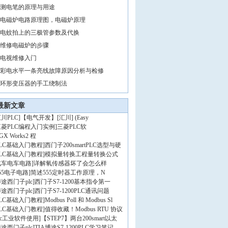
测电笔的原理与用途
电磁炉电路原理图，电磁炉原理
电蚊拍上的三极管参数及代换
维修电磁炉的步骤
电视维修入门
彩电水平一条亮线故障原因分析与检修
环形变压器的手工绕制法
最新文章
川PLC
]
【电气开发】[汇川] (Easy
三菱PLC编程入门实例
]
三菱PLC软
GX Works2 程
PLC基础入门教程
]
西门子200smartPLC选型与硬
PLC基础入门教程
]
模拟量转换工程量转换公式
汽车电车电路
]
详解氧传感器坏了会怎么样
55电子电路
]
简述555定时器工作原理，N
途西门子plc
]
西门子S7-1200基本指令第一
途西门子plc
]
西门子S7-1200PLC通讯问题
PLC基础入门教程
]
Modbus Poll 和 Modbus Sl
PLC基础入门教程
]
值得收藏！Modbus RTU 协议
lc工业软件使用
]
【STEP7】两台200smart以太
途西门子plc
]
TIA博途S7-1200PLC学习笔记