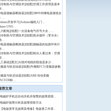
制冷制热与空调技术
]
[组图]
空调工作原理及基本
作…
继电器接触器断路器
]
[组图]
3种中间继电器接线全
：…
rduino开发学习
]
Arduino编程入门，
duino UNO…
电力配电
]
[组图]
一次设备电气符号大全，…
制冷制热与空调技术
]
[组图]
热水循环（零冷水）
统…
继电器接触器断路器
]
[组图]
接触器的短路环有什
作…
制冷制热与空调技术
]
[组图]
制冷人看过来：空调
管…
电工基础
]
[图文]
火线对地线的阻值是多少…
变频器与软启动器
]
[组图]
丹佛斯FC51变频器参数
…
变频器与软启动器
]
[组图]
ABB 传动变频
ACS530标…
推荐文章
电磁炉开机后自动关机并报警的故障原因…
电磁炉故障分析及故障排除方法
【电饭煲常见故障及维修】电饭煲工作原…