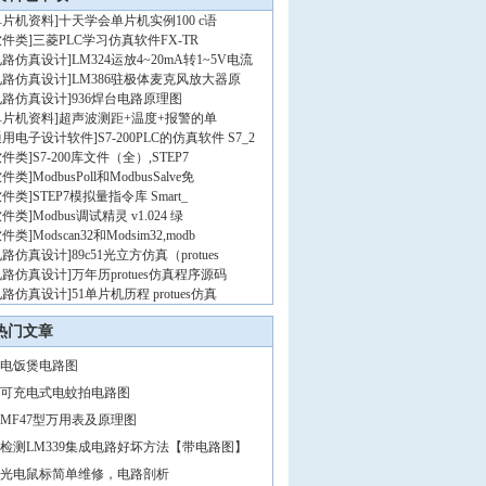
单片机资料
]
十天学会单片机实例100 c语
软件类
]
三菱PLC学习仿真软件FX-TR
电路仿真设计
]
LM324运放4~20mA转1~5V电流
电路仿真设计
]
LM386驻极体麦克风放大器原
电路仿真设计
]
936焊台电路原理图
单片机资料
]
超声波测距+温度+报警的单
通用电子设计软件
]
S7-200PLC的仿真软件 S7_2
软件类
]
S7-200库文件（全）,STEP7
软件类
]
ModbusPoll和ModbusSalve免
软件类
]
STEP7模拟量指令库 Smart_
软件类
]
Modbus调试精灵 v1.024 绿
软件类
]
Modscan32和Modsim32,modb
电路仿真设计
]
89c51光立方仿真（protues
电路仿真设计
]
万年历protues仿真程序源码
电路仿真设计
]
51单片机历程 protues仿真
热门文章
电饭煲电路图
可充电式电蚊拍电路图
MF47型万用表及原理图
检测LM339集成电路好坏方法【带电路图】
光电鼠标简单维修，电路剖析