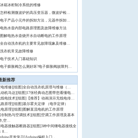
冰箱冰柜制冷系统的维修
怎样检测微波炉的高压变压器，微波炉检…
电子产品小元件的拆卸方法，元器件拆卸…
电热水壶内部电路原理图及故障维修方法
图解电热水壶烧开水自动断电的工作原理
全自动洗衣机的主要常见故障现象及维修…
洗衣机常见故障维修
电子技术入门基础知识
电子膨胀阀怎么测好坏?电子膨胀阀故障判…
最新推荐
家电维修
]
[组图]
全自动洗衣机原理与维修（…
电动机马达
]
[组图]
17张经典动态图带您看懂电…
无线电技术
]
[组图]
【推荐】动画演示无线电传…
电路原理
]
[组图]
基尔霍夫定律 （电学定律）
机电原理
]
[组图]
图解直流电机的工作原理
制冷制热与空调技术
]
[组图]
空调工作原理及基本
作,空…
继电器接触器断路器
]
[组图]
3种中间继电器接线全
：8…
rduino开发学习
]
Arduino编程入门，