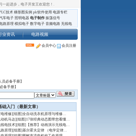
习一起进步，电子开发王欢迎您！
.
PLC技术
梯形图实例
plc软件使用
电源专栏
汽车电子
照明电器
电子制作
振荡信号
电路原理
模拟电子
数字电子
音频电路
无线电
行业资讯
电路视频
会员中心
会员注册
人员必备手册】
员必备手册】
基础入门（最新文章）
家电维修
]
[组图]
全自动洗衣机原理与维修…
电动机马达
]
[组图]
17张经典动态图带您看懂…
无线电技术
]
[组图]
【推荐】动画演示无线电…
电路原理
]
[组图]
基尔霍夫定律 （电学定律…
机电原理
]
[组图]
图解直流电机的工作原理