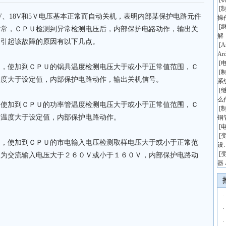
[
、18V和5Ｖ电压基本正常而自动关机，表明内部某保护电路元件
操
[
异常，ＣＰＵ检测到异常检测电压后，内部保护电路动作，输出关
解
。引起该故障的原因有以下几点。
[
A
Ar
[
使加到ＣＰＵ的锅具温度检测电压大于或小于正常值范围，Ｃ
[
温度大于设定值，内部保护电路动作，输出关机信号。
系
[
么
加到ＣＰＵ的功率管温度检测电压大于或小于正常值范围，Ｃ
[
管温度大于设定值，内部保护电路动作。
铜
[
[
使加到ＣＰＵ的市电输入电压检测取样电压大于或小于正常范
设
[
认为交流输入电压大于２６０Ｖ或小于１６０Ｖ，内部保护电路动
器 
·
·
·