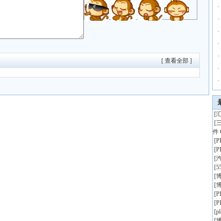
·
·
·
·
·
[ 查看全部 ]
·
·
[
汇
[
件 
[
[
[
[
5
[
博
[
博
[
[
[
p
[
博