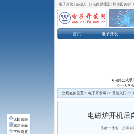
电子开发
|
基础入门
|
电路原理图
|
梯形图实例
|
首页
电子开发
★电路公式手
☆十天学会
您现在的位置：
电子开发网
>>
基础入门
>>
电磁炉开机后
返回顶部
刷新页面
作者：佚名 文章来
下到页底