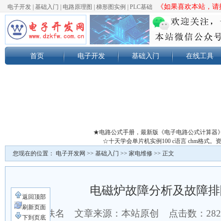
《如果喜欢本站，请按
电子开发
|
基础入门
|
电路原理图
|
梯形图实例
|
PLC基础
首页
电子开发
基础入门
在线工具
★电路公式手册，最新版《电子电路公式计算器
☆十天学会单片机实例100 c语言 chm格
您现在的位置：
电子开发网
>>
基础入门
>>
家电维修
>> 正文
电磁炉故障分析及故障排
返回顶部
刷新页面
作者：佚名 文章来源：本站原创 点击数：
28
下到页底