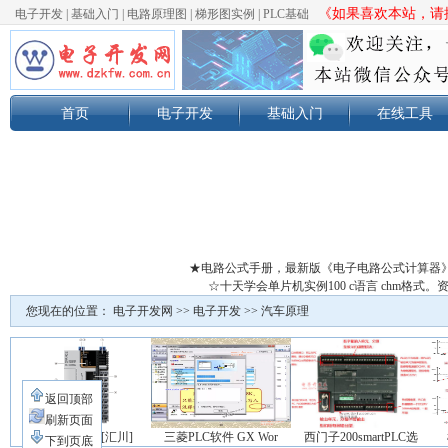
《如果喜欢本站，请按
电子开发
|
基础入门
|
电路原理图
|
梯形图实例
|
PLC基础
首页
电子开发
基础入门
在线工具
★电路公式手册，最新版《电子电路公式计算器
☆十天学会单片机实例100 c语言 chm格
您现在的位置：
电子开发网
>>
电子开发
>>
汽车原理
返回顶部
刷新页面
【电气开发】[汇川]
三菱PLC软件 GX Wor
西门子200smartPLC选
下到页底