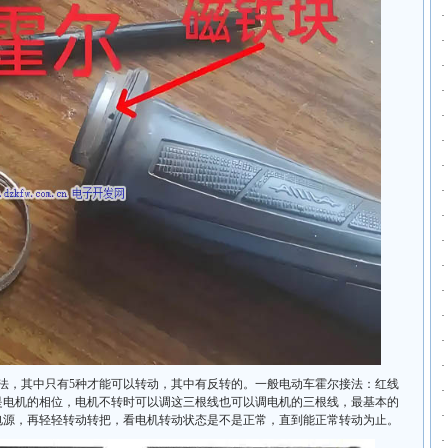
·
·
·
·
·
·
·
·
·
·
·
·
·
·
·
接线法，其中只有5种才能可以转动，其中有反转的。一般电动车霍尔接法：红线
·
是电机的相位，电机不转时可以调这三根线也可以调电机的三根线，最基本的
·
电源，再轻轻转动转把，看电机转动状态是不是正常，直到能正常转动为止。
·