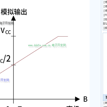
[
博
[
博
[
博
[
[
组
部
[
[