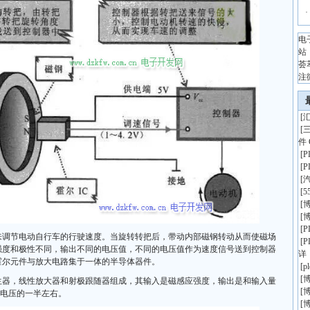
·
电
站
荟
注
[
汇
[
件 
[
[
[
[
5
[
博
[
博
[
来调节电动自行车的行驶速度。当旋转转把后，带动内部磁钢转动从而使磁场
[
强度和极性不同，输出不同的电压值，不同的电压值作为速度信号送到控制器
详
霍尔元件与放大电路集于一体的半导体器件。
[
p
[
博
生器，线性放大器和射极跟随器组成，其输入是磁感应强度，输出是和输入量
[
博
源电压的一半左右。
[
博