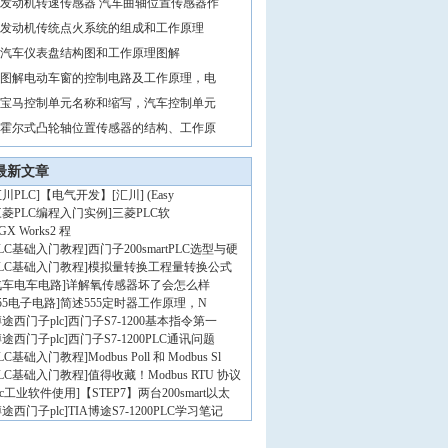
发动机转速传感器 汽车曲轴位置传感器作
发动机传统点火系统的组成和工作原理
汽车仪表盘结构图和工作原理图解
图解电动车窗的控制电路及工作原理，电
宝马控制单元名称和缩写，汽车控制单元
霍尔式凸轮轴位置传感器的结构、工作原
最新文章
川PLC
]
【电气开发】[汇川] (Easy
三菱PLC编程入门实例
]
三菱PLC软
GX Works2 程
PLC基础入门教程
]
西门子200smartPLC选型与硬
PLC基础入门教程
]
模拟量转换工程量转换公式
汽车电车电路
]
详解氧传感器坏了会怎么样
55电子电路
]
简述555定时器工作原理，N
途西门子plc
]
西门子S7-1200基本指令第一
途西门子plc
]
西门子S7-1200PLC通讯问题
PLC基础入门教程
]
Modbus Poll 和 Modbus Sl
PLC基础入门教程
]
值得收藏！Modbus RTU 协议
lc工业软件使用
]
【STEP7】两台200smart以太
途西门子plc
]
TIA博途S7-1200PLC学习笔记