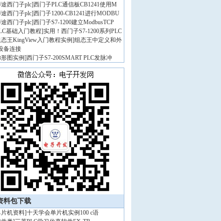
途西门子plc
]
西门子PLC通信板CB1241使用M
途西门子plc
]
西门子1200-CB1241进行MODBU
途西门子plc
]
西门子S7-1200建立ModbusTCP
PLC基础入门教程
]
实用！西门子S7-1200系列PLC
态王KingView入门教程实例
]
组态王中定义和外
设备连接
梯形图实例
]
西门子S7-200SMART PLC发脉冲
资料包下载
单片机资料
]
十天学会单片机实例100 c语