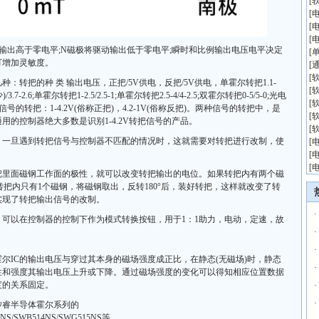
[
[
[
[
输出高于零电平;N磁极将驱动输出低于零电平;瞬时和比例输出电压电平决定
[
可增加灵敏度。
[
[
转把的种 类 输出电压，正把/5V供电，反把/5V供电，单霍尔转把1.1-
[
少)/3.7-2.6;单霍尔转把1-2.5/2.5-1;单霍尔转把2.5-4/4-2.5;双霍尔转把0-5/5-0;光电
[
信号的转把：1-4.2V(俗称正把)，4.2-1V(俗称反把)。两种信号的转把中，是
[
通用的控制器绝大多数是识别1-4.2V转把信号的产品。
[
，一旦遇到转把信号与控制器不匹配的情况时，这就需要对转把进行改制，使
[
[
[
把里面磁钢工作面的极性，就可以改变转把输出的电位。如果转把内有两个磁
果转把内只有1个磁钢，将磁钢取出，反转180°后，装好转把，这样就改变了转
实现了转把输出信号的改制。
·
可以在控制器的控制下作为模式转换按钮，用于1：1助力，电动，定速，故
·
·
霍尔IC的输出电压与穿过其本身的磁场强度成正比，在静态(无磁场)时，静态
·
性和强度其输出电压上升或下降。通过磁场强度的变化可以得知相应位置数据
度的关系固定。
·
·
矽睿半导体霍尔系列的
4NS/SWB514NS/SWG515NS等。