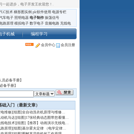
习一起进步，电子开发王欢迎您！
.
PLC技术
梯形图实例
plc软件使用
电源专栏
汽车电子
照明电器
电子制作
振荡信号
电路原理
模拟电子
数字电子
音频电路
无线电
电子机械
编程学习
会员中心
会员注册
人员必备手册】
员必备手册】
基础入门（最新文章）
家电维修
]
[组图]
全自动洗衣机原理与维修…
电动机马达
]
[组图]
17张经典动态图带您看懂…
无线电技术
]
[组图]
【推荐】动画演示无线电…
电路原理
]
[组图]
基尔霍夫定律 （电学定律…
机电原理
]
[组图]
图解直流电机的工作原理