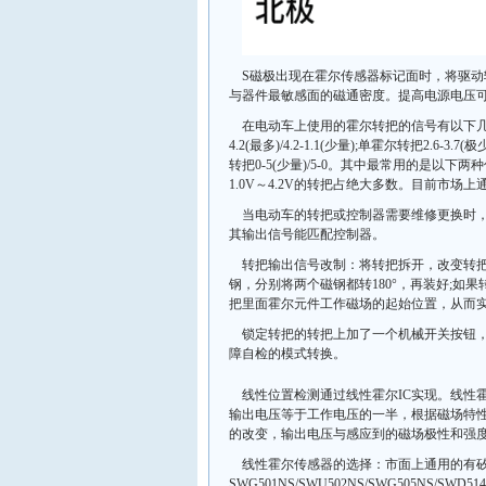
S磁极出现在霍尔传感器标记面时，将驱动
与器件最敏感面的磁通密度。提高电源电压
在电动车上使用的霍尔转把的信号有以下几种：
4.2(最多)/4.2-1.1(少量);单霍尔转把2.6-3.7(极
转把0-5(少量)/5-0。其中最常用的是以下两种
1.0V～4.2V的转把占绝大多数。目前市场上
当电动车的转把或控制器需要维修更换时
其输出信号能匹配控制器。
转把输出信号改制：将转把拆开，改变转
钢，分别将两个磁钢都转180°，再装好;如
把里面霍尔元件工作磁场的起始位置，从而
锁定转把的转把上加了一个机械开关按钮，
障自检的模式转换。
线性位置检测通过线性霍尔IC实现。线性
输出电压等于工作电压的一半，根据磁场特
的改变，输出电压与感应到的磁场极性和强
线性霍尔传感器的选择：市面上通用的有
SWG501NS/SWU502NS/SWG505NS/SWD51