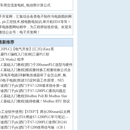
车用交流发电机_电动势计算公式
子开发网：汇集综合各类电子制作与电路图的网
，plc工控技术,模电数电知识,单片机EDA等等！
萃电路图网站精华，为工程师创造价值。欢迎关
微信公众号：电子开发网！
最新推荐
川PLC
]
【电气开发】[汇川] (Easy系
三菱PLC编程入门实例
]
三菱PLC软
GX Works2 程序
PLC基础入门教程
]
西门子200smartPLC选型与硬件
PLC基础入门教程
]
模拟量转换工程量转换公式全
汽车电车电路
]
详解氧传感器坏了会怎么样_氧
55电子电路
]
简述555定时器工作原理，NE5
途西门子plc
]
西门子S7-1200基本指令第一篇
途西门子plc
]
西门子S7-1200PLC通讯问题总
PLC基础入门教程
]
Modbus Poll 和 Modbus Slav
PLC基础入门教程
]
值得收藏！Modbus RTU 协议
lc工业软件使用
]
【STEP7】两台200smart以太网
途西门子plc
]
TIA博途S7-1200PLC学习笔记—
途西门子plc
]
西门子S7-1200PLC使用CB1241
途西门子plc
]
西门子1200使用信号板（CB 1