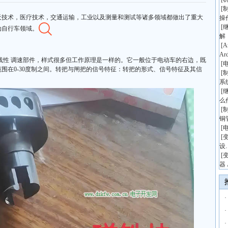
[
天技术，医疗技术，交通运输，工业以及测量和测试等诸多领域都做出了重大
操
[
动自行车领域。
解
[
A
Ar
线性 调速部件，样式很多但工作原理是一样的。它一般位于电动车的右边，既
[
围在0-30度制之间。转把与闸把的信号特征：转把的形式、信号特征及其信
[
系
[
么
[
铜
[
[
设
[
器 
·
·
·