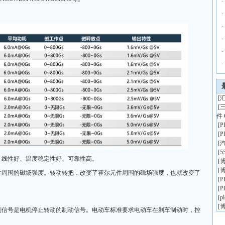
·
·
·
·
·
·
[
汇
[
件 
[
[
[
[
5
、线性好、温度稳定性好、可靠性高。
[
博
[
博
件周围的磁场强度。转动转把，改变了霍尔元件周围的磁场强度，也就改变了
[
[
[
p
[
博
刹信号是电机停止转动的制动信号。电动车标准要求电动车在刹车制动时，控