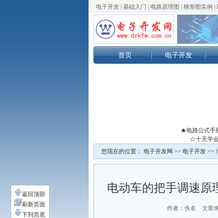
电子开发
|
基础入门
|
电路原理图
|
梯形图实例
|
首页
电子开发
★电路公式手
☆十天学会
您现在的位置：
电子开发网
>>
电子开发
>>
电动车的把手调速原
返回顶部
刷新页面
作者：佚名 文章
下到页底