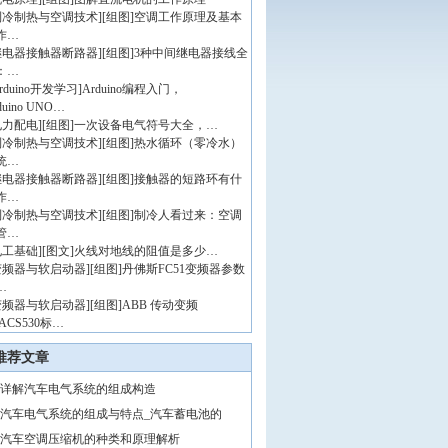
制冷制热与空调技术
]
[组图]
空调工作原理及基本
作…
继电器接触器断路器
]
[组图]
3种中间继电器接线全
：…
rduino开发学习
]
Arduino编程入门，
duino UNO…
电力配电
]
[组图]
一次设备电气符号大全，…
制冷制热与空调技术
]
[组图]
热水循环（零冷水）
统…
继电器接触器断路器
]
[组图]
接触器的短路环有什
作…
制冷制热与空调技术
]
[组图]
制冷人看过来：空调
管…
电工基础
]
[图文]
火线对地线的阻值是多少…
变频器与软启动器
]
[组图]
丹佛斯FC51变频器参数
…
变频器与软启动器
]
[组图]
ABB 传动变频
ACS530标…
推荐文章
详解汽车电气系统的组成构造
汽车电气系统的组成与特点_汽车蓄电池的
汽车空调压缩机的种类和原理解析