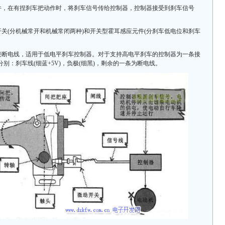
件，在有捏刹车把动作时，将刹车信号传给控制器，控制器接受到刹车信号
关(分机械常开和机械常闭两种)和开关型霍耳感应元件(分刹车低电位和刹车
接断电线，适用于低电平刹车控制器。对于支持高电平刹车的控制器为一条接
别：刹车线(细蓝+5V)，负极(细黑)，剩余的一条为断电线。