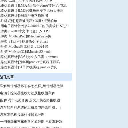
软件类
]
三菱PLC学习仿真软件FX-TR
电路仿真设计
]
LM324运放4~20mA转1~5V电流
电路仿真设计
]
LM386驻极体麦克风放大器原
电路仿真设计
]
936焊台电路原理图
单片机资料
]
超声波测距+温度+报警的单
通用电子设计软件
]
S7-200PLC的仿真软件 S7_2
软件类
]
S7-200库文件（全）,STEP7
软件类
]
ModbusPoll和ModbusSalve免
软件类
]
STEP7模拟量指令库 Smart_
软件类
]
Modbus调试精灵 v1.024 绿
软件类
]
Modscan32和Modsim32,modb
电路仿真设计
]
89c51光立方仿真（protues
电路仿真设计
]
万年历protues仿真程序源码
电路仿真设计
]
51单片机历程 protues仿真
热门文章
详解氧传感器坏了会怎么样_氧传感器故障
电动车控制器接线方法及接线图详解
图解 汽车点火开关 点火开关线路接线图
汽车转向灯系统的组成及电路原理图，（
汽车发电机接线柱接线原理图
一例电动车整车电路的原理图 电动车控制