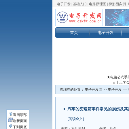
电子开发
|
基础入门
|
电路原理图
|
梯形图实例
|
首页
电子开发
★电路公式手
☆十天学会
您现在的位置：
电子开发网
>>
电子开发
>>
汽车的变速箱零件常见的损伤及其
返回顶部
[阅读全文]
刷新页面
下到页底
来源：本站原创
作者：佚名