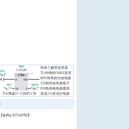
简单三极管逆变器
TL494制作50HZ逆变
80W简单的功放电路
555制作的简易电子
850热风枪电路图原
TIA博途S7-1200PLC学
直流12v荧光灯电路
表
合作q 357116792】