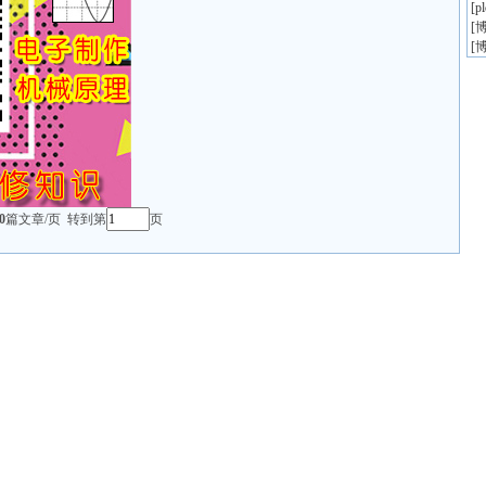
[
p
[
博
[
博
0
篇文章/页 转到第
页