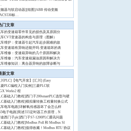
…
变频器与软启动器
]
[组图]
ABB 传动变频
ACS530标…
热门文章
汽车的变速箱零件常见的损伤及其原因分
汽车CVT变速器的构造与原理（图解）
汽车维护：变速器引起汽车起步困难的故
汽车变速箱有异响还能开吗 变速箱坏的表
汽车维修：变速箱异响的几个原因和解决
汽车维修：汽车变速箱漏油原因和解决方
汽车维修知识：离合器异响的故障诊断与
最新文章
川PLC
]
【电气开发】[汇川] (Easy
三菱PLC编程入门实例
]
三菱PLC软
GX Works2 程
PLC基础入门教程
]
西门子200smartPLC选型与硬
PLC基础入门教程
]
模拟量转换工程量转换公式
汽车电车电路
]
详解氧传感器坏了会怎么样
55电子电路
]
简述555定时器工作原理，N
途西门子plc
]
西门子S7-1200PLC通讯问题
PLC基础入门教程
]
Modbus Poll 和 Modbus Sl
PLC基础入门教程
]
值得收藏！Modbus RTU 协议