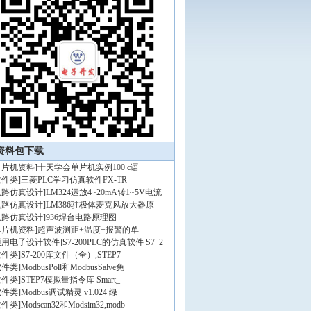
资料包下载
单片机资料
]
十天学会单片机实例100 c语
软件类
]
三菱PLC学习仿真软件FX-TR
电路仿真设计
]
LM324运放4~20mA转1~5V电流
电路仿真设计
]
LM386驻极体麦克风放大器原
电路仿真设计
]
936焊台电路原理图
单片机资料
]
超声波测距+温度+报警的单
通用电子设计软件
]
S7-200PLC的仿真软件 S7_2
软件类
]
S7-200库文件（全）,STEP7
软件类
]
ModbusPoll和ModbusSalve免
软件类
]
STEP7模拟量指令库 Smart_
软件类
]
Modbus调试精灵 v1.024 绿
软件类
]
Modscan32和Modsim32,modb