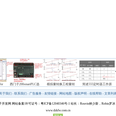
or
西门子200smartPLC选
模拟量转换工程量转
简述555定时器工作原
关于我们
-
联系我们
-
广告服务
-
友情链接
-
网站地图
-
版权声明
-
在线帮助
-
文章列
8 电子开发网
网站备案/许可证号：粤ICP备12040346号-1
站长：Rouvin林少新，Robin罗冰【
www.dzkfw.com.cn
51La