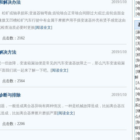
2019/1/10
和解决办法
[
[
、松旷或轴承损坏;变速器轴弯曲;齿轮啮合正常啮合间隙过大或过;齿轮齿面金
[
速拨叉凹槽松旷汽车行驶中有金属干摩擦声用手摸变速器外壳有烫手感觉这由
或检查油质必要时更换
[阅读全文]
[
[
点击数：2162
[
[
2019/1/10
解决方法
[
[
现一些故障，变速箱漏油便是常见的汽车变速器故障之一，那么汽车变速箱漏
操
下面我们就一起来了解一下吧。
[阅读全文]
[
解
点击数：2564
[
A
Ar
[
2019/1/10
诊断与排除
[
系
问题，一般造成离合器异响有两种情况，一种是机械故障造成，比如离合器压
[
耗造成，比如离合器摩擦片磨损严重
[阅读全文]
么
[
点击数：2206
铜
[
[