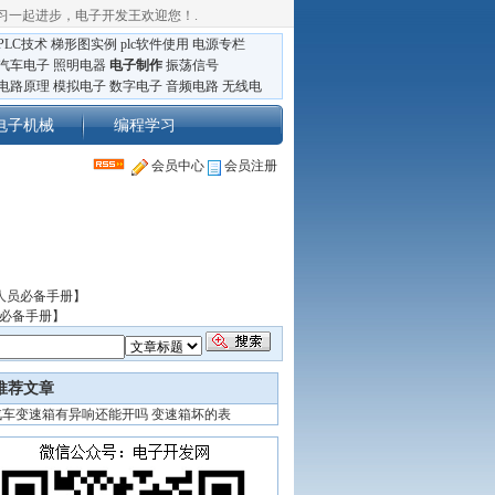
习一起进步，电子开发王欢迎您！
.
PLC技术
梯形图实例
plc软件使用
电源专栏
汽车电子
照明电器
电子制作
振荡信号
电路原理
模拟电子
数字电子
音频电路
无线电
电子机械
编程学习
会员中心
会员注册
人员必备手册】
员必备手册】
推荐文章
汽车变速箱有异响还能开吗 变速箱坏的表