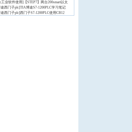
lc工业软件使用
]
【STEP7】两台200smart以太
途西门子plc
]
TIA博途S7-1200PLC学习笔记
途西门子plc
]
西门子S7-1200PLC使用CB12