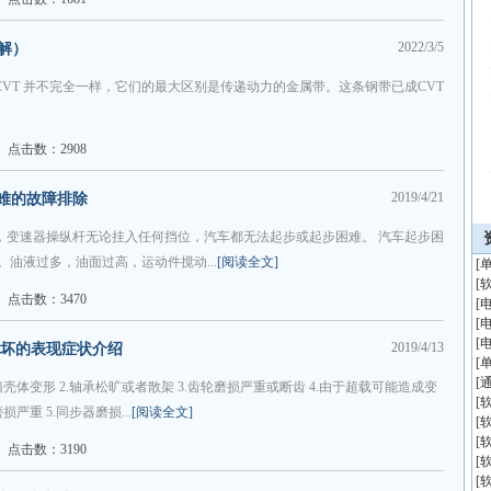
2022/3/5
解）
CVT 并不完全一样，它们的最大区别是传递动力的金属带。这条钢带已成CVT
点击数：2908
2019/4/21
难的故障排除
，变速器操纵杆无论挂入任何挡位，汽车都无法起步或起步困难。 汽车起步困
。油液过多，油面过高，运动件搅动...
[阅读全文]
[
[
点击数：3470
[
[
[
2019/4/13
箱坏的表现症状介绍
[
[
壳体变形 2.轴承松旷或者散架 3.齿轮磨损严重或断齿 4.由于超载可能造成变
[
重 5.同步器磨损...
[阅读全文]
[
[
点击数：3190
[
[