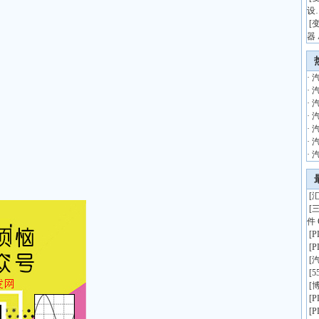
设
[
器 
·
·
·
·
·
·
·
[
汇
[
件 
[
[
[
[
5
[
博
[
[