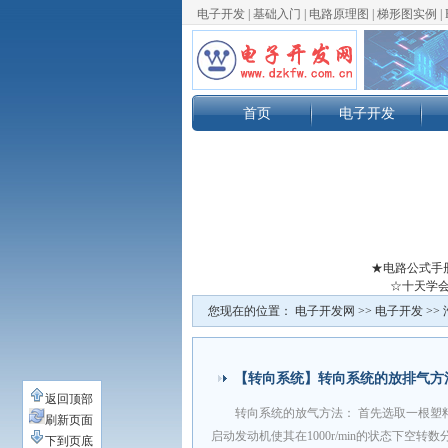
电子开发
|
基础入门
|
电路原理图
|
梯形图实例
|
首页
电子开发
★电路公式手
☆十天学会
您现在的位置：
电子开发网
>>
电子开发
>>
【转向系统】转向系统的放排气方
返回顶部
转向系统的放气方法： 首先选取一根塑
刷新页面
启动发动机使其在1000r/min的状态下空转数
下到页底