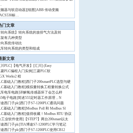
…
变频器与软启动器
]
[组图]
ABB 传动变频
ACS530标…
热门文章
【转向系统】转向系统的放排气方法及转
车架有几种类型
转向系统传动比
汽车转向系统的类型和组成
最新文章
川PLC
]
【电气开发】[汇川] (Easy
三菱PLC编程入门实例
]
三菱PLC软
GX Works2 程
PLC基础入门教程
]
西门子200smartPLC选型与硬
PLC基础入门教程
]
模拟量转换工程量转换公式
汽车电车电路
]
详解氧传感器坏了会怎么样
55电子电路
]
简述555定时器工作原理，N
途西门子plc
]
西门子S7-1200PLC通讯问题
PLC基础入门教程
]
Modbus Poll 和 Modbus Sl
PLC基础入门教程
]
值得收藏！Modbus RTU 协议
lc工业软件使用
]
【STEP7】两台200smart以太
途西门子plc
]
TIA博途S7-1200PLC学习笔记
途西门子plc
]
西门子S7-1200PLC使用CB12