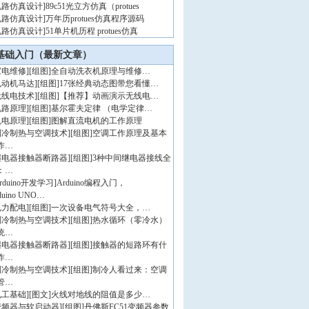
电路仿真设计
]
89c51光立方仿真（protues
电路仿真设计
]
万年历protues仿真程序源码
电路仿真设计
]
51单片机历程 protues仿真
基础入门（最新文章）
家电维修
]
[组图]
全自动洗衣机原理与维修…
电动机马达
]
[组图]
17张经典动态图带您看懂…
无线电技术
]
[组图]
【推荐】动画演示无线电…
电路原理
]
[组图]
基尔霍夫定律 （电学定律…
机电原理
]
[组图]
图解直流电机的工作原理
制冷制热与空调技术
]
[组图]
空调工作原理及基本
作…
继电器接触器断路器
]
[组图]
3种中间继电器接线全
：…
rduino开发学习
]
Arduino编程入门，
duino UNO…
电力配电
]
[组图]
一次设备电气符号大全，…
制冷制热与空调技术
]
[组图]
热水循环（零冷水）
统…
继电器接触器断路器
]
[组图]
接触器的短路环有什
作…
制冷制热与空调技术
]
[组图]
制冷人看过来：空调
管…
电工基础
]
[图文]
火线对地线的阻值是多少…
变频器与软启动器
]
[组图]
丹佛斯FC51变频器参数