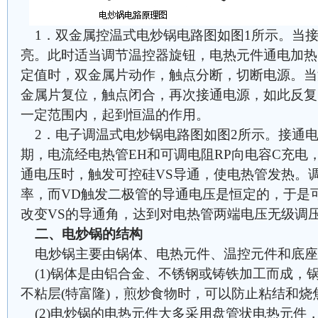
1．双金属控温式电炒锅电路图如图1所示。当接
亮。此时适当调节温控器旋钮，电热元件通电加热
定值时，双金属片动作，触点分断，切断电源。当
金属片复位，触点闭合，再次接通电源，如此反复
一定范围内，起到恒温的作用。
2．电子调温式电炒锅电路图如图2所示。接通
期，电流经电热管EH和可调电阻RP向电容C充电
通电压时，触发可控硅VS导通，使电热管发热。调
率，而VD触发二极管的导通电压是恒定的，于是
改变VS的导通角，达到对电热管两端电压无级调
二、电炒锅的结构
电炒锅主要由锅体、电热元件、温控元件和底
(1)锅体是由铝合金、不锈钢或铸铁加工而成，
不粘层(特富隆)，煎炒食物时，可以防止粘结和
(2)电炒锅的电热元件大多采用盘管状电热元件