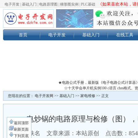
《如果喜欢本站，请按
电子开发
|
基础入门
|
电路原理图
|
梯形图实例
|
PLC基础
首页
电子开发
基础入门
在线工具
★电路公式手册，最新版《电子电路公式计算器
☆十天学会单片机实例100 c语言 chm格
您现在的位置：
电子开发网
>>
基础入门
>>
家电维修
>> 正文
电炒锅的电路原理与检修（图），
返回顶部
刷新页面
作者：佚名 文章来源：本站原创 点击数：
85
下到页底