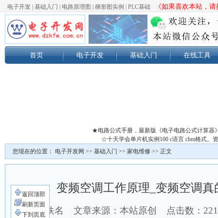
《如果喜欢本站，请按
电子开发
|
基础入门
|
电路原理图
|
梯形图实例
|
PLC基础
首页
电子开发
基础入门
在线工具
★电路公式手册，最新版《电子电路公式计算器
☆十天学会单片机实例100 c语言 chm格
您现在的位置：
电子开发网
>>
基础入门
>>
家电维修
>> 正文
变频空调工作原理_变频空调真
返回顶部
刷新页面
作者：佚名 文章来源：本站原创 点击数：
22
下到页底