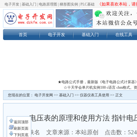
《如果喜欢本站，请按
电子开发
|
基础入门
|
电路原理图
|
梯形图实例
|
PLC基础
首页
电子开发
基础入门
在线工具
★电路公式手册，最新版《电子电路公式计算器
☆十天学会单片机实例100 c语言 chm格
您现在的位置：
电子开发网
>>
基础入门
>>
仪器仪表工具使用
>> 正文
电压表的原理和使用方法 指针电
返回顶部
刷新页面
作者：佚名 文章来源：本站原创 点击数：
52
下到页底