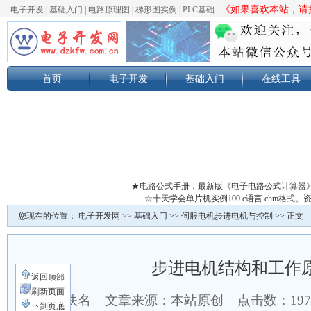
《如果喜欢本站，请按
电子开发
|
基础入门
|
电路原理图
|
梯形图实例
|
PLC基础
首页
电子开发
基础入门
在线工具
★电路公式手册，最新版《电子电路公式计算器
☆十天学会单片机实例100 c语言 chm格
您现在的位置：
电子开发网
>>
基础入门
>>
伺服电机步进电机与控制
>> 正文
步进电机结构和工作
返回顶部
刷新页面
作者：佚名 文章来源：本站原创 点击数：
19
下到页底