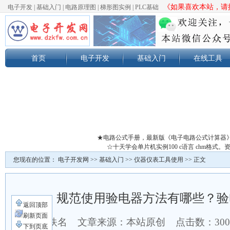
《如果喜欢本站，请按
电子开发
|
基础入门
|
电路原理图
|
梯形图实例
|
PLC基础
首页
电子开发
基础入门
在线工具
★电路公式手册，最新版《电子电路公式计算器
☆十天学会单片机实例100 c语言 chm格
您现在的位置：
电子开发网
>>
基础入门
>>
仪器仪表工具使用
>> 正文
规范使用验电器方法有哪些？验
返回顶部
刷新页面
作者：佚名 文章来源：本站原创 点击数：
30
下到页底