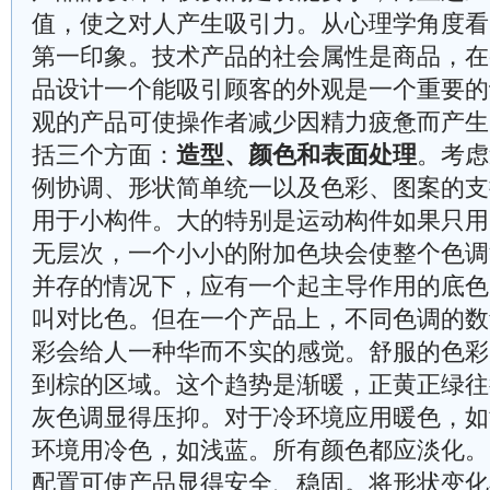
值，使之对人产生吸引力。从心理学角度看
第一印象。技术产品的社会属性是商品，在
品设计一个能吸引顾客的外观是一个重要的
观的产品可使操作者减少因精力疲惫而产生
括三个方面：
造型、颜色和表面处理
。考虑
例协调、形状简单统一以及色彩、图案的支
用于小构件。大的特别是运动构件如果只用
无层次，一个小小的附加色块会使整个色调
并存的情况下，应有一个起主导作用的底色
叫对比色。但在一个产品上，不同色调的数
彩会给人一种华而不实的感觉。舒服的色彩
到棕的区域。这个趋势是渐暖，正黄正绿往
灰色调显得压抑。对于冷环境应用暖色，如
环境用冷色，如浅蓝。所有颜色都应淡化。
配置可使产品显得安全、稳固。将形状变化