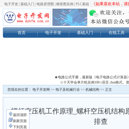
《如果喜欢本站，请按
电子开发
|
基础入门
|
电路原理图
|
梯形图实例
|
PLC基础
首页
电子开发
基础入门
在线工具
★电路公式手册，最新版《电子电路公式计算器
☆十天学会单片机实例100 c语言 chm格
您现在的位置：
电子开发网
>>
电子及机械行业
>>
机械结构
>> 正文
螺杆空压机工作原理_螺杆空压机结构
返回顶部
排查
刷新页面
下到页底