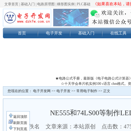
《如果喜欢本站，请按
文章首页
|
基础入门
|
电路原理图
|
梯形图实例
|
PLC基础
首页
电子开发
基础入门
在线工具
★电路公式手册，最新版《电子电路公式计算器
☆十天学会单片机实例100 c语言 chm格
您现在的位置：
电子开发网
>>
电子开发
>>
常用电子制作
>> 正文
NE555和74LS00等制作L
返回顶部
刷新页面
作者：佚名 文章来源：本站原创 点击数：
47
下到页底