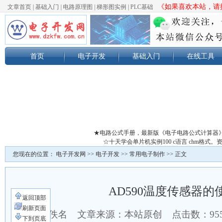
《如果喜欢本站，请按
文章首页
|
基础入门
|
电路原理图
|
梯形图实例
|
PLC基础
首页
电子开发
基础入门
在线工具
★电路公式手册，最新版《电子电路公式计算器
☆十天学会单片机实例100 c语言 chm格
您现在的位置：
电子开发网
>>
电子开发
>>
常用电子制作
>> 正文
AD590温度传感器的
返回顶部
刷新页面
作者：佚名 文章来源：本站原创 点击数：
95
下到页底